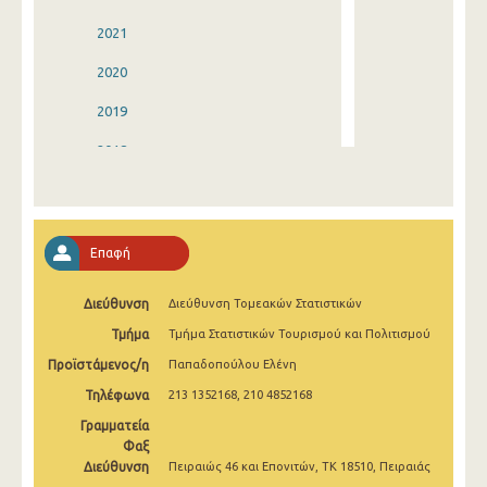
2021
2020
2019
2018
2017
2016
Επαφή
2015
Διεύθυνση
Διεύθυνση Τομεακών Στατιστικών
2014
Τμήμα
Τμήμα Στατιστικών Τουρισμού και Πολιτισμού
2013
Προϊστάμενος/η
Παπαδοπούλου Ελένη
2012
Τηλέφωνα
213 1352168, 210 4852168
2011
Γραμματεία
Φαξ
2010
Διεύθυνση
Πειραιώς 46 και Επονιτών, ΤΚ 18510, Πειραιάς