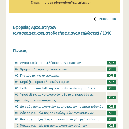
Email
e.papadopoulou@statistics.gr
2009
2008
Επιστροφή
2007
Εφορείες Αρχαιοτήτων
(ανασκαφές,χρηματοδοτήσεις,αναστηλώσεις) / 2010
2006
2005
Πίνακας
2004
01. Ανασκαφές- αποτελέσματα ανασκαφών
2003
02. Χρηματοδοτήσεις ανασκαφών
03. Πιστώσεις για ανασκαφές
2002
04. Κηρύξεις αρχαιολογικών χώρων
2001
05. Έκθεση - επανέκθεση αρχαιολογικών ευρημάτων
06. Υποδείξεις αρχαιολογικών θέσεων, παραδόσεις
2000
αρχαίων, αρχαιοκαπηλείες
07. Δωρεές αρχαιολογικών αντικειμένων - δωρεαποδοχές
1999
08. Άδειες για μελέτες αρχαιολογικών αντικειμένων
09. Άδειες για εξαγωγή και επανεξαγωγή έργων τέχνης
10. Άδειες για πώληση αρχαιολογικών εντύπων