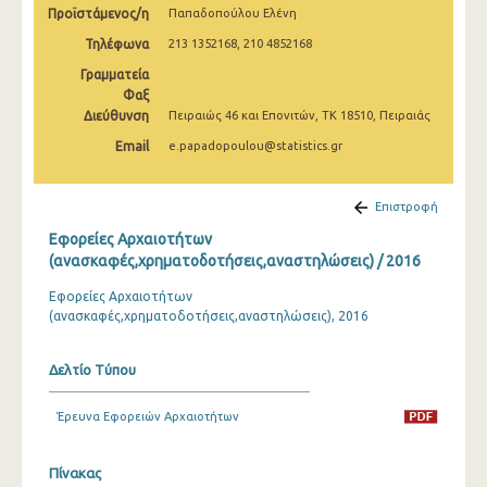
Προϊστάμενος/η
Παπαδοπούλου Ελένη
2009
Τηλέφωνα
213 1352168, 210 4852168
2008
Γραμματεία
2007
Φαξ
Διεύθυνση
Πειραιώς 46 και Επονιτών, ΤΚ 18510, Πειραιάς
2006
Email
e.papadopoulou@statistics.gr
2005
Επιστροφή
2004
Εφορείες Αρχαιοτήτων
2003
(ανασκαφές,χρηματοδοτήσεις,αναστηλώσεις) / 2016
2002
Εφορείες Αρχαιοτήτων
(ανασκαφές,χρηματοδοτήσεις,αναστηλώσεις), 2016
2001
2000
Δελτίο Τύπου
1999
Έρευνα Εφορειών Αρχαιοτήτων
Πίνακας