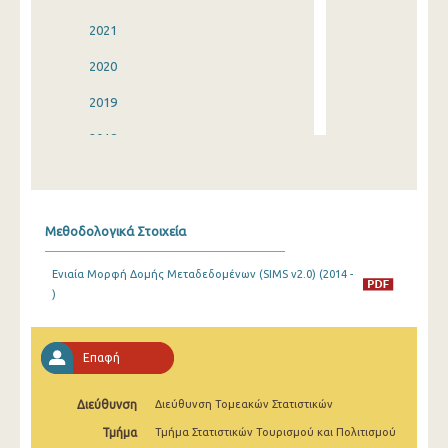
2021
2020
2019
2018
2017
2016
Μεθοδολογικά Στοιχεία
2015
Ενιαία Μορφή Δομής Μεταδεδομένων (SIMS v2.0) (2014 -
2014
)
2013
2012
Επαφή
2011
Διεύθυνση
Διεύθυνση Τομεακών Στατιστικών
2010
Τμήμα
Τμήμα Στατιστικών Τουρισμού και Πολιτισμού