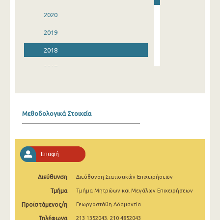
2020
2019
2018
2017
2016
2015
Μεθοδολογικά Στοιχεία
2014
2013
Επαφή
2012
2011
Διεύθυνση
Διεύθυνση Στατιστικών Επιχειρήσεων
Τμήμα
Τμήμα Μητρώων και Μεγάλων Επιχειρήσεων
2010
Προϊστάμενος/η
Γεωργοστάθη Αδαμαντία
Τηλέφωνα
213 1352043, 210 4852043