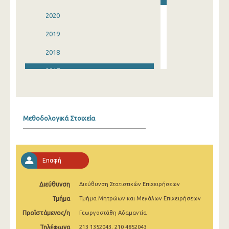
2020
2019
2018
2017
2016
2015
Μεθοδολογικά Στοιχεία
2014
2013
Επαφή
2012
2011
Διεύθυνση
Διεύθυνση Στατιστικών Επιχειρήσεων
Τμήμα
Τμήμα Μητρώων και Μεγάλων Επιχειρήσεων
2010
Προϊστάμενος/η
Γεωργοστάθη Αδαμαντία
Τηλέφωνα
213 1352043, 210 4852043