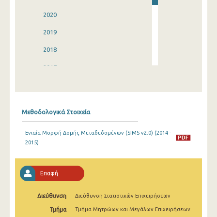
2020
2019
2018
2017
2016
2015
Μεθοδολογικά Στοιχεία
2014
Ενιαία Μορφή Δομής Μεταδεδομένων (SIMS v2.0) (2014 -
2013
2015)
2012
2011
Επαφή
2010
Διεύθυνση
Διεύθυνση Στατιστικών Επιχειρήσεων
Τμήμα
Τμήμα Μητρώων και Μεγάλων Επιχειρήσεων