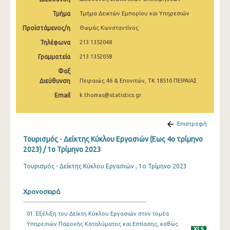
1o Τρίμηνο 2020
Τμήμα
Τμήμα Δεικτών Εμπορίου και Υπηρεσιών
4o Τρίμηνο 2019
Προϊστάμενος/η
Θωμάς Κωνσταντίνος
Τηλέφωνα
213 1352048
3o Τρίμηνο 2019
Γραμματεία
213 1352058
2o Τρίμηνο 2019
Φαξ
Διεύθυνση
1o Τρίμηνο 2019
Πειραιώς 46 & Επονιτών, ΤΚ 18510 ΠΕΙΡΑΙΑΣ
Email
k.thomas@statistics.gr
4o Τρίμηνο 2018
3o Τρίμηνο 2018
Επιστροφή
2o Τρίμηνο 2018
Τουρισμός - Δείκτης Κύκλου Εργασιών (Εως 4ο τρίμηνο
2023) / 1o Τρίμηνο 2023
1o Τρίμηνο 2018
Τουρισμός - Δείκτης Κύκλου Εργασιών , 1ο Τρίμηνο 2023
4o Τρίμηνο 2017
Χρονοσειρά
3o Τρίμηνο 2017
2o Τρίμηνο 2017
01. Εξέλιξη του Δείκτη Κύκλου Εργασιών στον τομέα
Υπηρεσιών Παροχής Καταλύματος και Εστίασης, καθώς
1o Τρίμηνο 2017