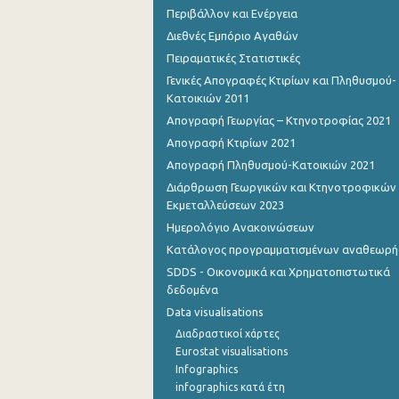
Περιβάλλον και Ενέργεια
4o Τρίμηνο 2012
Διεθνές Εμπόριο Αγαθών
Πειραματικές Στατιστικές
3o Τρίμηνο 2012
Γενικές Απογραφές Κτιρίων και Πληθυσμού-
2o Τρίμηνο 2012
Κατοικιών 2011
Απογραφή Γεωργίας – Κτηνοτροφίας 2021
1o Τρίμηνο 2012
Απογραφή Κτιρίων 2021
4o Τρίμηνο 2011
Απογραφή Πληθυσμού-Κατοικιών 2021
Διάρθρωση Γεωργικών και Κτηνοτροφικών
3o Τρίμηνο 2011
Εκμεταλλεύσεων 2023
2o Τρίμηνο 2011
Ημερολόγιο Ανακοινώσεων
Κατάλογος προγραμματισμένων αναθεωρ
1o Τρίμηνο 2011
SDDS - Οικονομικά και Χρηματοπιστωτικά
4o Τρίμηνο 2010
δεδομένα
Data visualisations
3o Τρίμηνο 2010
Διαδραστικοί χάρτες
2o Τρίμηνο 2010
Eurostat visualisations
Infographics
1o Τρίμηνο 2010
infographics κατά έτη