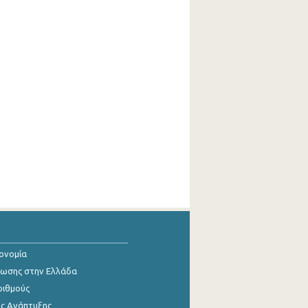
κονομία
ίωσης στην Ελλάδα
ριθμούς
ης Ανάπτυξης