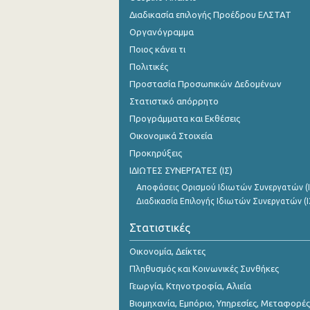
1o Τρίμηνο 2016
Διαδικασία επιλογής Προέδρου ΕΛΣΤΑΤ
Οργανόγραμμα
4o Τρίμηνο 2015
Ποιος κάνει τι
3o Τρίμηνο 2015
Πολιτικές
Προστασία Προσωπικών Δεδομένων
2o Τρίμηνο 2015
Στατιστικό απόρρητο
1o Τρίμηνο 2015
Προγράμματα και Εκθέσεις
4o Τρίμηνο 2014
Οικονομικά Στοιχεία
Προκηρύξεις
3o Τρίμηνο 2014
ΙΔΙΩΤΕΣ ΣΥΝΕΡΓΑΤΕΣ (ΙΣ)
2o Τρίμηνο 2014
Αποφάσεις Ορισμού Ιδιωτών Συνεργατών (Ι
Διαδικασία Επιλογής Ιδιωτών Συνεργατών (Ι
1o Τρίμηνο 2014
Στατιστικές
4o Τρίμηνο 2013
Οικονομία, Δείκτες
3o Τρίμηνο 2013
Πληθυσμός και Κοινωνικές Συνθήκες
2o Τρίμηνο 2013
Γεωργία, Κτηνοτροφία, Αλιεία
Βιομηχανία, Εμπόριο, Υπηρεσίες, Μεταφορές
1o Τρίμηνο 2013