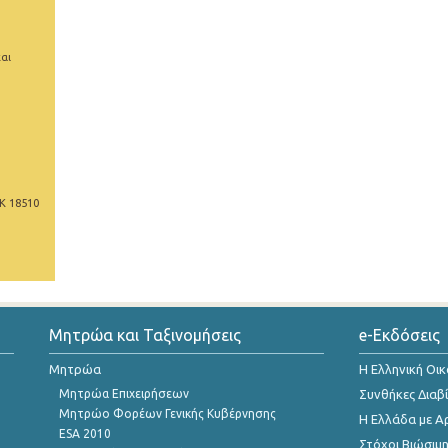
αι
Κ 18510
Μητρώα και Ταξινομήσεις
e-Εκδόσεις
Μητρώα
Η Ελληνική Οι
Μητρώα Επιχειρήσεων
Συνθήκες Διαβ
Μητρώο Φορέων Γενικής Κυβέρνησης
Η Ελλάδα με Α
ESA 2010
Στόχοι Βιώσιμ