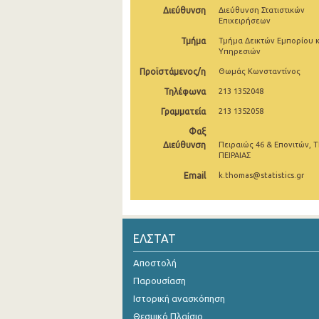
Διεύθυνση
Διεύθυνση Στατιστικών
1o Τρίμηνο 2019
Επιχειρήσεων
Τμήμα
Τμήμα Δεικτών Εμπορίου κ
4o Τρίμηνο 2018
Υπηρεσιών
Προϊστάμενος/η
3o Τρίμηνο 2018
Θωμάς Κωνσταντίνος
Τηλέφωνα
213 1352048
2o Τρίμηνο 2018
Γραμματεία
213 1352058
1o Τρίμηνο 2018
Φαξ
Διεύθυνση
Πειραιώς 46 & Επονιτών, Τ
4o Τρίμηνο 2017
ΠΕΙΡΑΙΑΣ
3o Τρίμηνο 2017
Email
k.thomas@statistics.gr
2o Τρίμηνο 2017
1o Τρίμηνο 2017
ΕΛΣΤΑΤ
4o Τρίμηνο 2016
Αποστολή
3o Τρίμηνο 2016
Παρουσίαση
Ιστορική ανασκόπηση
2o Τρίμηνο 2016
Θεσμικό Πλαίσιο