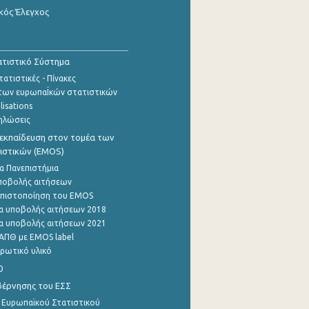
κός Έλεγχος
τιστικό Σύστημα
ατιστικές - Πίνακες
των ευρωπαΪκών στατιστικών
lisations
ηλώσεις
εκπαίδευση στον τομέα των
ιστικών (EMOS)
α Πανεπιστήμια
ποβολής αιτήσεων
η πιστοποίηση του EMOS
α υποβολής αιτήσεων 2018
α υποβολής αιτήσεων 2021
ΑΠΘ με EMOS label
ρωτικό υλικό
0
βέρνησης του ΕΣΣ
 Ευρωπαϊκού Στατιστικού