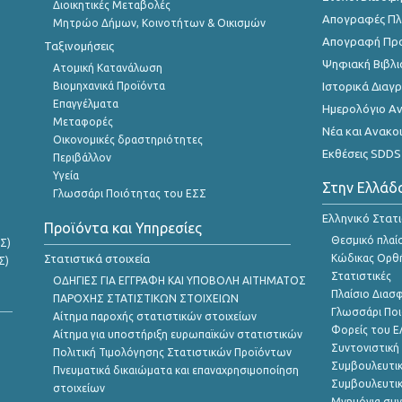
Διοικητικές Μεταβολές
Απογραφές Πλη
Μητρώο Δήμων, Κοινοτήτων & Οικισμών
Απογραφή Πρ
Ταξινομήσεις
Ψηφιακή Βιβλι
Ατομική Κατανάλωση
Βιομηχανικά Προϊόντα
Ιστορικά Δια
Επαγγέλματα
Ημερολόγιο Α
Μεταφορές
Νέα και Ανακο
Οικονομικές δραστηριότητες
Εκθέσεις SDDS
Περιβάλλον
Υγεία
Στην Ελλάδ
Γλωσσάρι Ποιότητας του ΕΣΣ
Ελληνικό Στατ
Προϊόντα και Υπηρεσίες
Θεσμικό πλαί
Σ)
Στατιστικά στοιχεία
Κώδικας Ορθή
Σ)
Στατιστικές
ΟΔΗΓΙΕΣ ΓΙΑ ΕΓΓΡΑΦΗ ΚΑΙ ΥΠΟΒΟΛΗ ΑΙΤΗΜΑΤΟΣ
Πλαίσιο Διασ
ΠΑΡΟΧΗΣ ΣΤΑΤΙΣΤΙΚΩΝ ΣΤΟΙΧΕΙΩΝ
Γλωσσάρι Ποι
Αίτημα παροχής στατιστικών στοιχείων
Φορείς του 
Αίτημα για υποστήριξη ευρωπαϊκών στατιστικών
Συντονιστική
Πολιτική Τιμολόγησης Στατιστικών Προϊόντων
Συμβουλευτικ
Πνευματικά δικαιώματα και επαναχρησιμοποίηση
Συμβουλευτικ
στοιχείων
Μνημόνια συν