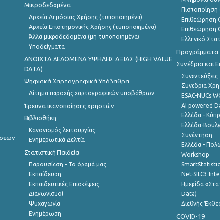
Μικροδεδομένα
Πιστοποίηση 
Αρχεία Δημόσιας Χρήσης (τυποποιημένα)
Επιθεώρηση Ο
Αρχεία Επιστημονικής Χρήσης (τυποποιημένα)
Επιθεώρηση Ο
Άλλα μικροδεδομένα (μη τυποποιημένα)
Ελληνικό Στα
Υποδείγματα
Προγράμματα κ
ANOIXTA ΔΕΔΟΜΕΝΑ ΥΨΗΛΗΣ ΑΞΙΑΣ (HIGH VALUE
Συνέδρια και 
DATA)
Συνεντεύξεις
Ψηφιακά Χαρτογραφικά Υπόβαθρα
Συνέδρια Χρ
Αίτημα παροχής χαρτογραφικών υποβάθρων
ESAC-NUCs 
Έρευνα ικανοποίησης χρηστών
AI powered Dat
Ελλάδα - Κύπ
Βιβλιοθήκη
Ελλάδα-Βουλγ
Κανονισμός λειτουργίας
Συνάντηση
ήσεων
Ενημερωτικά Δελτία
Ελλάδα - Πολω
Στατιστική Παιδεία
Workshop
Παρουσίαση - Το όραμά μας
SmartStatisti
Εκπαίδευση
Net-SILC3 Int
Εκπαιδευτικές Επισκέψεις
Ημερίδα «Στατ
Διαγωνισμοί
Data)
Ψυχαγωγία
Διεθνής Έκθε
Ενημέρωση
COVID-19