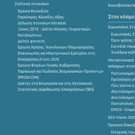
Συλλογή στοιχείων
Κοινοβουλευτι
Έρευνα Βοοειδών
Στον κόσμο
Παγκόσμιες Αλυσίδες Αξίας
Δήλωση στοιχείων Intrastat
Ευρωπαϊκό Στα
Ξένιος ΖΕΥΣ - Δελτίο Κίνησης Τουριστικών
Ευρωπαϊκές Στ
Καταλυμάτων
Όροι χρήσης 
Δελτίο φοιτητή
Eurostat visua
Έρευνα Χρήσης Τεχνολογιών Πληροφόρησης
Συνέδρια-εκδ
Επικοινωνίας και Ηλεκτρονικού Εμπορίου στις
Επιχειρήσεις,έτους 2026
Μεταπτυχιακή 
Έρευνα Φορέων Γενικής Κυβέρνησης
επίσημων στατ
Παραγωγή και Πωλήσεις Βιομηχανικών Προϊόντων
Πιστοποιημέν
(PRODCOM)
Πρόσκληση υ
Δείκτες στη Βιομηχανία και στις Κατασκευές
Πώς γίνεται 
Στατιστικές Διάρθρωσης Επιχειρήσεων (SBS)
Αποτελέσματ
Αποτελέσματ
Πιστοποίηση 
EMOS – Ενημε
ESS Vision 202
Όργανα διακυ
Επιτροπή του