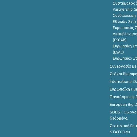
Συστήματος (
Partnership G
Συνδιάσκεψη 
Εθνικών Στατ
Ευρωπαϊκός Σ
Διακυβέρνηση
(ESGAB)
Ευρωπαϊκή Στ
(ESAC)
Ευρωπαϊκό Στ
Συνεργασία με
Στόχοι Βιώσιμ
International D
Ευρωπαϊκή Ημέ
Παγκόσμια Ημέ
European Big 
SDDS - Οικονο
δεδομένα
Στατιστική Επ
STATCOM)