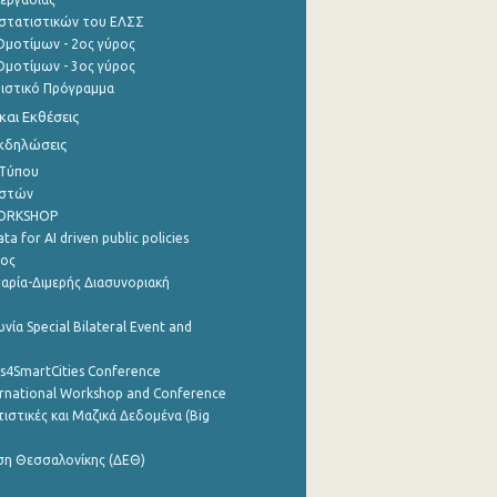
στατιστικών του ΕΛΣΣ
μοτίμων - 2ος γύρος
μοτίμων - 3ος γύρος
τιστικό Πρόγραμμα
αι Εκθέσεις
Εκδηλώσεις
 Τύπου
ηστών
WORKSHOP
a for AI driven public policies
ρος
αρία-Διμερής Διασυνοριακή
νία Special Bilateral Event and
cs4SmartCities Conference
ernational Workshop and Conference
ιστικές και Μαζικά Δεδομένα (Big
ση Θεσσαλονίκης (ΔΕΘ)