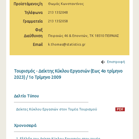
Προϊστάμενος/η
Θωμάς Κωνσταντίνος
1o Τρίμηνο 2020
Τηλέφωνα
213 1352048
4o Τρίμηνο 2019
Γραμματεία
213 1352058
3o Τρίμηνο 2019
Φαξ
Διεύθυνση
Πειραιώς 46 & Επονιτών, ΤΚ 18510 ΠΕΙΡΑΙΑΣ
2o Τρίμηνο 2019
Email
k.thomas@statistics.gr
1o Τρίμηνο 2019
4o Τρίμηνο 2018
Επιστροφή
Τουρισμός - Δείκτης Κύκλου Εργασιών (Εως 4ο τρίμηνο
3o Τρίμηνο 2018
2023) / 1o Τρίμηνο 2009
2o Τρίμηνο 2018
1o Τρίμηνο 2018
Δελτίο Τύπου
4o Τρίμηνο 2017
Δείκτες Κύκλου Εργασιών στον Τομέα Τουρισμού
3o Τρίμηνο 2017
Χρονοσειρά
2o Τρίμηνο 2017
1o Τρίμηνο 2017
1. Εξέλιξη του Δείκτη Κύκλου Εργασιών στον τομέα