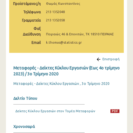
Προϊστάμενος/η
Θωμάς Κωνσταντίνος
1o Τρίμηνο 2020
Τηλέφωνα
213 1352048
4o Τρίμηνο 2019
Γραμματεία
213 1352058
3o Τρίμηνο 2019
Φαξ
Διεύθυνση
Πειραιώς 46 & Επονιτών, ΤΚ 18510 ΠΕΙΡΑΙΑΣ
2o Τρίμηνο 2019
Email
k.thomas@statistics.gr
1o Τρίμηνο 2019
4o Τρίμηνο 2018
Επιστροφή
Μεταφορές - Δείκτες Κύκλου Εργασιών (Εως 4ο τρίμηνο
3o Τρίμηνο 2018
2023) / 3o Τρίμηνο 2020
2o Τρίμηνο 2018
Μεταφορές - Δείκτες Κύκλου Εργασιών , 3ο Τρίμηνο 2020
1o Τρίμηνο 2018
Δελτίο Τύπου
4o Τρίμηνο 2017
3o Τρίμηνο 2017
Δείκτες Κύκλου Εργασιών στον Τομέα Μεταφορών
2o Τρίμηνο 2017
Χρονοσειρά
1o Τρίμηνο 2017