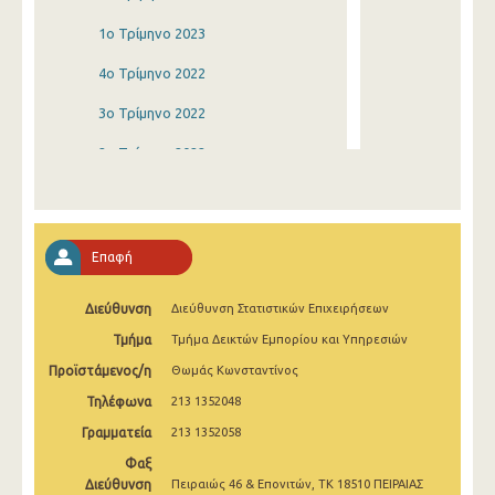
1o Τρίμηνο 2023
4o Τρίμηνο 2022
3o Τρίμηνο 2022
2o Τρίμηνο 2022
1o Τρίμηνο 2022
4o Τρίμηνο 2021
Επαφή
3o Τρίμηνο 2021
Διεύθυνση
Διεύθυνση Στατιστικών Επιχειρήσεων
2o Τρίμηνο 2021
Τμήμα
Τμήμα Δεικτών Εμπορίου και Υπηρεσιών
1o Τρίμηνο 2021
Προϊστάμενος/η
Θωμάς Κωνσταντίνος
4o Τρίμηνο 2020
Τηλέφωνα
213 1352048
3o Τρίμηνο 2020
Γραμματεία
213 1352058
Φαξ
2o Τρίμηνο 2020
Διεύθυνση
Πειραιώς 46 & Επονιτών, ΤΚ 18510 ΠΕΙΡΑΙΑΣ