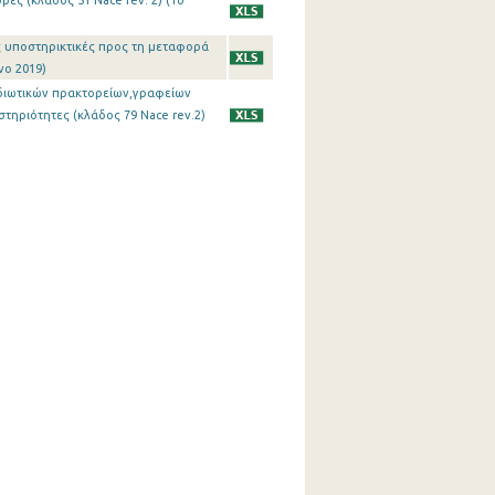
ές (κλάδος 51 Nace rev. 2) (1o
ς υποστηρικτικές προς τη μεταφορά
νο 2019)
ξιδιωτικών πρακτορείων,γραφείων
ηριότητες (κλάδος 79 Nace rev.2)