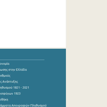
κονομία
ίωσης στην Ελλάδα
ριθμούς
ης Ανάπτυξης
θυσμού 1821 - 2021
οσφύγων 1923
οθήκη
γράμματα Απογραφών Πληθυσμού