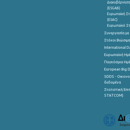
Διακυβέρνηση
(ESGAB)
Ευρωπαϊκή Στ
(ESAC)
Ευρωπαϊκό Στ
Συνεργασία με
Στόχοι Βιώσιμ
International D
Ευρωπαϊκή Ημέ
Παγκόσμια Ημέ
European Big 
SDDS - Οικονο
δεδομένα
Στατιστική Επ
STATCOM)