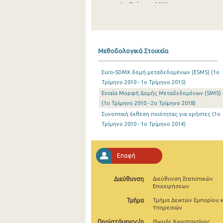
2o Τρίμηνο 2022
1o Τρίμηνο 2022
4o Τρίμηνο 2021
Μεθοδολογικά Στοιχεία
3o Τρίμηνο 2021
Euro-SDMX δομή μεταδεδομένων (ESMS) (1o
2o Τρίμηνο 2021
Τρίμηνο 2010 - 1o Τρίμηνο 2015)
Ενιαία Μορφή Δομής Μεταδεδομένων (SIMS)
1o Τρίμηνο 2021
(1o Τρίμηνο 2010 - 2o Τρίμηνο 2018)
4o Τρίμηνο 2020
Συνοπτική έκθεση ποιότητας για χρήστες (1o
Τρίμηνο 2010 - 1o Τρίμηνο 2014)
3o Τρίμηνο 2020
2o Τρίμηνο 2020
Επαφή
1o Τρίμηνο 2020
Διεύθυνση
Διεύθυνση Στατιστικών
4o Τρίμηνο 2019
Επιχειρήσεων
Τμήμα
Τμήμα Δεικτών Εμπορίου κ
3o Τρίμηνο 2019
Υπηρεσιών
2o Τρίμηνο 2019
Προϊστάμενος/η
Θωμάς Κωνσταντίνος