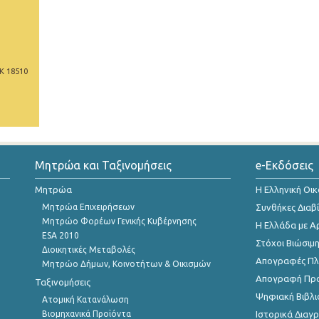
Κ 18510
Μητρώα και Ταξινομήσεις
e-Εκδόσεις
Μητρώα
Η Ελληνική Οι
Μητρώα Επιχειρήσεων
Συνθήκες Διαβ
Μητρώο Φορέων Γενικής Κυβέρνησης
Η Ελλάδα με Α
ESA 2010
Στόχοι Βιώσιμ
Διοικητικές Μεταβολές
Απογραφές Πλη
Μητρώο Δήμων, Κοινοτήτων & Οικισμών
Απογραφή Πρ
Ταξινομήσεις
Ψηφιακή Βιβλι
Ατομική Κατανάλωση
Βιομηχανικά Προϊόντα
Ιστορικά Δια