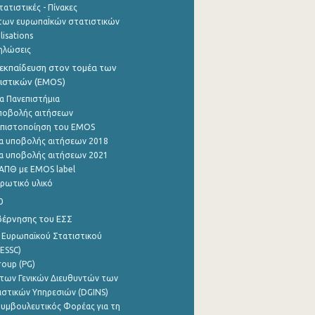
ατιστικές - Πίνακες
των ευρωπαΪκών στατιστικών
lisations
ηλώσεις
εκπαίδευση στον τομέα των
ιστικών (EMOS)
α Πανεπιστήμια
ποβολής αιτήσεων
η πιστοποίηση του EMOS
α υποβολής αιτήσεων 2018
α υποβολής αιτήσεων 2021
ΑΠΘ με EMOS label
ρωτικό υλικό
0
βέρνησης του ΕΣΣ
 Ευρωπαϊκού Στατιστικού
ESSC)
roup (PG)
των Γενικών Διευθυντών των
ιστικών Υπηρεσιών (DGINS)
υμβουλευτικός Φορέας για τη