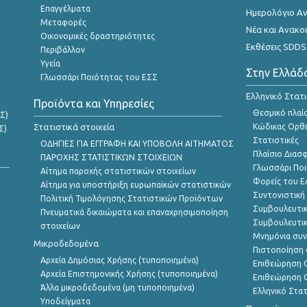
Επαγγέλματα
Ημερολόγιο Α
Μεταφορές
Νέα και Ανακο
Οικονομικές δραστηριότητες
Εκθέσεις SDDS
Περιβάλλον
Υγεία
Στην Ελλάδ
Γλωσσάρι Ποιότητας του ΕΣΣ
Ελληνικό Στατ
Προϊόντα και Υπηρεσίες
Θεσμικό πλαί
Σ)
Στατιστικά στοιχεία
Κώδικας Ορθή
Σ)
Στατιστικές
ΟΔΗΓΙΕΣ ΓΙΑ ΕΓΓΡΑΦΗ ΚΑΙ ΥΠΟΒΟΛΗ ΑΙΤΗΜΑΤΟΣ
Πλαίσιο Διασ
ΠΑΡΟΧΗΣ ΣΤΑΤΙΣΤΙΚΩΝ ΣΤΟΙΧΕΙΩΝ
Γλωσσάρι Ποι
Αίτημα παροχής στατιστικών στοιχείων
Φορείς του 
Αίτημα για υποστήριξη ευρωπαϊκών στατιστικών
Συντονιστική
Πολιτική Τιμολόγησης Στατιστικών Προϊόντων
Συμβουλευτικ
Πνευματικά δικαιώματα και επαναχρησιμοποίηση
Συμβουλευτικ
στοιχείων
Μνημόνια συν
Μικροδεδομένα
Πιστοποίηση 
Αρχεία Δημόσιας Χρήσης (τυποποιημένα)
Επιθεώρηση Ο
Αρχεία Επιστημονικής Χρήσης (τυποποιημένα)
Επιθεώρηση Ο
Άλλα μικροδεδομένα (μη τυποποιημένα)
Ελληνικό Στα
Υποδείγματα