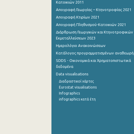
Κατοικιών 2011
Απογραφή Γεωργίας – Κτηνοτροφίας 2021
4o Τρίμηνο 2012
Απογραφή Κτιρίων 2021
3o Τρίμηνο 2012
Απογραφή Πληθυσμού-Κατοικιών 2021
2o Τρίμηνο 2012
Διάρθρωση Γεωργικών και Κτηνοτροφικών
Εκμεταλλεύσεων 2023
1o Τρίμηνο 2012
Ημερολόγιο Ανακοινώσεων
Κατάλογος προγραμματισμένων αναθεωρ
4o Τρίμηνο 2011
SDDS - Οικονομικά και Χρηματοπιστωτικά
3o Τρίμηνο 2011
δεδομένα
Data visualisations
2o Τρίμηνο 2011
Διαδραστικοί χάρτες
1o Τρίμηνο 2011
Eurostat visualisations
Infographics
4o Τρίμηνο 2010
infographics κατά έτη
3o Τρίμηνο 2010
2o Τρίμηνο 2010
1o Τρίμηνο 2010