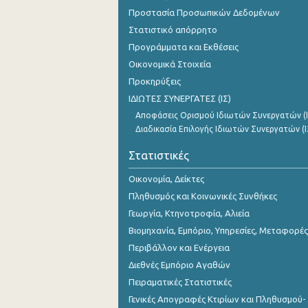
1o Τρίμηνο 2016
Προστασία Προσωπικών Δεδομένων
Στατιστικό απόρρητο
4o Τρίμηνο 2015
Προγράμματα και Εκθέσεις
3o Τρίμηνο 2015
Οικονομικά Στοιχεία
Προκηρύξεις
2o Τρίμηνο 2015
ΙΔΙΩΤΕΣ ΣΥΝΕΡΓΑΤΕΣ (ΙΣ)
1o Τρίμηνο 2015
Αποφάσεις Ορισμού Ιδιωτών Συνεργατών (Ι
Διαδικασία Επιλογής Ιδιωτών Συνεργατών (Ι
4o Τρίμηνο 2014
Στατιστικές
3o Τρίμηνο 2014
Οικονομία, Δείκτες
2o Τρίμηνο 2014
Πληθυσμός και Κοινωνικές Συνθήκες
1o Τρίμηνο 2014
Γεωργία, Κτηνοτροφία, Αλιεία
Βιομηχανία, Εμπόριο, Υπηρεσίες, Μεταφορές
4o Τρίμηνο 2013
Περιβάλλον και Ενέργεια
3o Τρίμηνο 2013
Διεθνές Εμπόριο Αγαθών
2o Τρίμηνο 2013
Πειραματικές Στατιστικές
Γενικές Απογραφές Κτιρίων και Πληθυσμού-
1o Τρίμηνο 2013