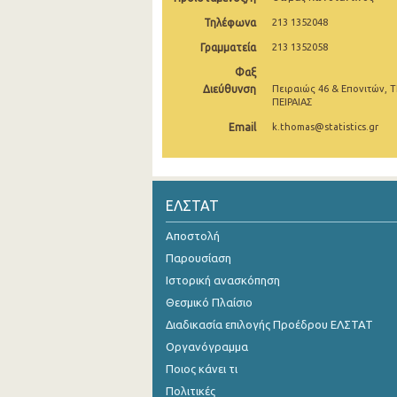
Τηλέφωνα
213 1352048
1o Τρίμηνο 2019
Γραμματεία
213 1352058
4o Τρίμηνο 2018
Φαξ
Διεύθυνση
3o Τρίμηνο 2018
Πειραιώς 46 & Επονιτών, Τ
ΠΕΙΡΑΙΑΣ
2o Τρίμηνο 2018
Email
k.thomas@statistics.gr
1o Τρίμηνο 2018
4o Τρίμηνο 2017
ΕΛΣΤΑΤ
3o Τρίμηνο 2017
Αποστολή
2o Τρίμηνο 2017
Παρουσίαση
Ιστορική ανασκόπηση
1o Τρίμηνο 2017
Θεσμικό Πλαίσιο
4o Τρίμηνο 2016
Διαδικασία επιλογής Προέδρου ΕΛΣΤΑΤ
3o Τρίμηνο 2016
Οργανόγραμμα
Ποιος κάνει τι
2o Τρίμηνο 2016
Πολιτικές