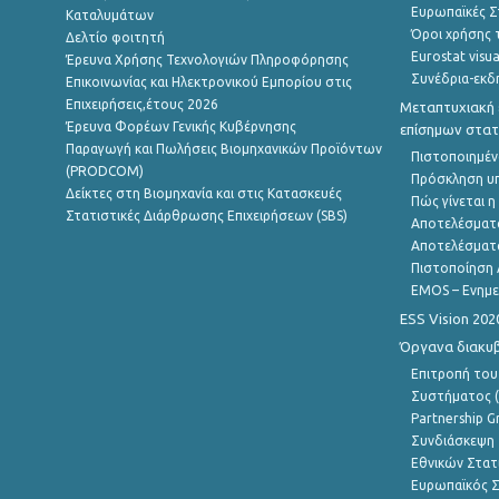
Ευρωπαϊκές Στ
Καταλυμάτων
Όροι χρήσης 
Δελτίο φοιτητή
Eurostat visua
Έρευνα Χρήσης Τεχνολογιών Πληροφόρησης
Συνέδρια-εκδ
Επικοινωνίας και Ηλεκτρονικού Εμπορίου στις
Επιχειρήσεις,έτους 2026
Μεταπτυχιακή 
Έρευνα Φορέων Γενικής Κυβέρνησης
επίσημων στατ
Παραγωγή και Πωλήσεις Βιομηχανικών Προϊόντων
Πιστοποιημέν
(PRODCOM)
Πρόσκληση υ
Δείκτες στη Βιομηχανία και στις Κατασκευές
Πώς γίνεται 
Στατιστικές Διάρθρωσης Επιχειρήσεων (SBS)
Αποτελέσματ
Αποτελέσματ
Πιστοποίηση 
EMOS – Ενημε
ESS Vision 202
Όργανα διακυ
Επιτροπή του
Συστήματος (
Partnership G
Συνδιάσκεψη 
Εθνικών Στατ
Ευρωπαϊκός Σ