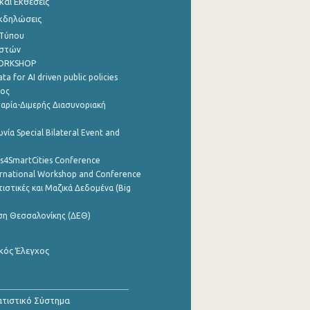
αι Εκθέσεις
Εκδηλώσεις
 Τύπου
ηστών
WORKSHOP
a for AI driven public policies
ρος
αρία-Διμερής Διασυνοριακή
νία Special Bilateral Event and
cs4SmartCities Conference
ernational Workshop and Conference
ιστικές και Μαζικά Δεδομένα (Big
ση Θεσσαλονίκης (ΔΕΘ)
κός Έλεγχος
τιστικό Σύστημα