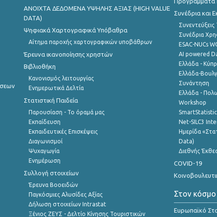
Προγράμματα κ
ANOIXTA ΔΕΔΟΜΕΝΑ ΥΨΗΛΗΣ ΑΞΙΑΣ (HIGH VALUE
Συνέδρια και 
DATA)
Συνεντεύξεις
Ψηφιακά Χαρτογραφικά Υπόβαθρα
Συνέδρια Χρ
Αίτημα παροχής χαρτογραφικών υποβάθρων
ESAC-NUCs 
Έρευνα ικανοποίησης χρηστών
AI powered Dat
Ελλάδα - Κύπ
Βιβλιοθήκη
Ελλάδα-Βουλγ
Κανονισμός λειτουργίας
Συνάντηση
ήσεων
Ενημερωτικά Δελτία
Ελλάδα - Πολω
Στατιστική Παιδεία
Workshop
Παρουσίαση - Το όραμά μας
SmartStatisti
Εκπαίδευση
Net-SILC3 Int
Εκπαιδευτικές Επισκέψεις
Ημερίδα «Στατ
Διαγωνισμοί
Data)
Ψυχαγωγία
Διεθνής Έκθε
Ενημέρωση
COVID-19
Συλλογή στοιχείων
Κοινοβουλευτι
Έρευνα Βοοειδών
Στον κόσμο
Παγκόσμιες Αλυσίδες Αξίας
Δήλωση στοιχείων Intrastat
Ευρωπαϊκό Στα
Ξένιος ΖΕΥΣ - Δελτίο Κίνησης Τουριστικών