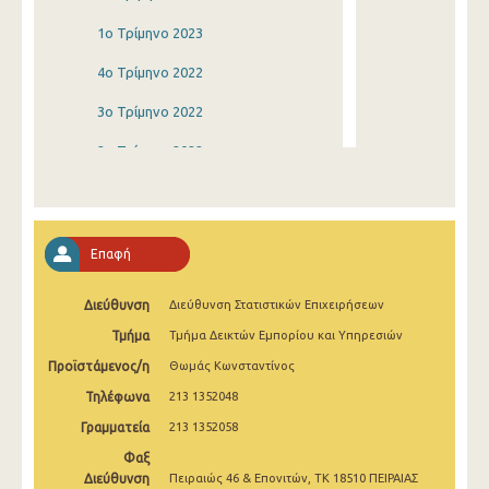
1o Τρίμηνο 2023
4o Τρίμηνο 2022
3o Τρίμηνο 2022
2o Τρίμηνο 2022
1o Τρίμηνο 2022
4o Τρίμηνο 2021
Επαφή
3o Τρίμηνο 2021
Διεύθυνση
Διεύθυνση Στατιστικών Επιχειρήσεων
2o Τρίμηνο 2021
Τμήμα
Τμήμα Δεικτών Εμπορίου και Υπηρεσιών
1o Τρίμηνο 2021
Προϊστάμενος/η
Θωμάς Κωνσταντίνος
4o Τρίμηνο 2020
Τηλέφωνα
213 1352048
3o Τρίμηνο 2020
Γραμματεία
213 1352058
Φαξ
2o Τρίμηνο 2020
Διεύθυνση
Πειραιώς 46 & Επονιτών, ΤΚ 18510 ΠΕΙΡΑΙΑΣ