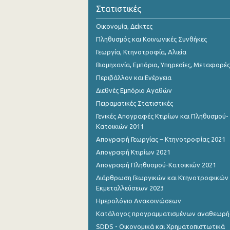
1o Τρίμηνο 2016
Στατιστικές
4o Τρίμηνο 2015
Οικονομία, Δείκτες
Πληθυσμός και Κοινωνικές Συνθήκες
3o Τρίμηνο 2015
Γεωργία, Κτηνοτροφία, Αλιεία
2o Τρίμηνο 2015
Βιομηχανία, Εμπόριο, Υπηρεσίες, Μεταφορές
Περιβάλλον και Ενέργεια
1o Τρίμηνο 2015
Διεθνές Εμπόριο Αγαθών
4o Τρίμηνο 2014
Πειραματικές Στατιστικές
Γενικές Απογραφές Κτιρίων και Πληθυσμού-
3o Τρίμηνο 2014
Κατοικιών 2011
2o Τρίμηνο 2014
Απογραφή Γεωργίας – Κτηνοτροφίας 2021
Απογραφή Κτιρίων 2021
1o Τρίμηνο 2014
Απογραφή Πληθυσμού-Κατοικιών 2021
4o Τρίμηνο 2013
Διάρθρωση Γεωργικών και Κτηνοτροφικών
Εκμεταλλεύσεων 2023
3o Τρίμηνο 2013
Ημερολόγιο Ανακοινώσεων
2o Τρίμηνο 2013
Κατάλογος προγραμματισμένων αναθεωρ
SDDS - Οικονομικά και Χρηματοπιστωτικά
1o Τρίμηνο 2013