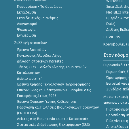
Workshop
Παρουσίαση - Το όραμά μας
SmartStatisti
Εκπαίδευση
Net-SILC3 Int
Εκπαιδευτικές Επισκέψεις
Ημερίδα «Στατ
Διαγωνισμοί
Data)
Ψυχαγωγία
Διεθνής Έκθε
Ενημέρωση
COVID-19
Συλλογή στοιχείων
Κοινοβουλευτι
Έρευνα Βοοειδών
Στον κόσμο
Παγκόσμιες Αλυσίδες Αξίας
Δήλωση στοιχείων Intrastat
Ευρωπαϊκό Στα
Ξένιος ΖΕΥΣ - Δελτίο Κίνησης Τουριστικών
Ευρωπαϊκές Στ
Καταλυμάτων
Όροι χρήσης 
Δελτίο φοιτητή
Eurostat visua
Έρευνα Χρήσης Τεχνολογιών Πληροφόρησης
Συνέδρια-εκδ
Επικοινωνίας και Ηλεκτρονικού Εμπορίου στις
Επιχειρήσεις,έτους 2026
Μεταπτυχιακή 
Έρευνα Φορέων Γενικής Κυβέρνησης
επίσημων στατ
Παραγωγή και Πωλήσεις Βιομηχανικών Προϊόντων
Πιστοποιημέν
(PRODCOM)
Πρόσκληση υ
Δείκτες στη Βιομηχανία και στις Κατασκευές
Πώς γίνεται 
Στατιστικές Διάρθρωσης Επιχειρήσεων (SBS)
Αποτελέσματ