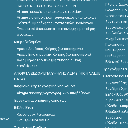
ΟΔΗΓΙΕΣ ΓΙΑ ΕΓΓΡΑΦΗ ΚΑΙ ΥΠΟΒΟΛΗ ΑΙΤΗΜΑΤΟΣ
Πλαίσιο Διασ
ΠΑΡΟΧΗΣ ΣΤΑΤΙΣΤΙΚΩΝ ΣΤΟΙΧΕΙΩΝ
Γλωσσάρι Ποι
Αίτημα παροχής στατιστικών στοιχείων
Φορείς του 
Αίτημα για υποστήριξη ευρωπαϊκών στατιστικών
Συντονιστική
Πολιτική Τιμολόγησης Στατιστικών Προϊόντων
Συμβουλευτικ
Πνευματικά δικαιώματα και επαναχρησιμοποίηση
Συμβουλευτικ
στοιχείων
Μνημόνια συν
Μικροδεδομένα
Πιστοποίηση 
Αρχεία Δημόσιας Χρήσης (τυποποιημένα)
Επιθεώρηση Ο
Αρχεία Επιστημονικής Χρήσης (τυποποιημένα)
Επιθεώρηση Ο
Άλλα μικροδεδομένα (μη τυποποιημένα)
Ελληνικό Στα
Υποδείγματα
Προγράμματα κ
ANOIXTA ΔΕΔΟΜΕΝΑ ΥΨΗΛΗΣ ΑΞΙΑΣ (HIGH VALUE
Συνέδρια και 
DATA)
Συνεντεύξεις
Ψηφιακά Χαρτογραφικά Υπόβαθρα
Συνέδρια Χρ
Αίτημα παροχής χαρτογραφικών υποβάθρων
ESAC-NUCs 
Έρευνα ικανοποίησης χρηστών
AI powered Dat
Ελλάδα - Κύπ
Βιβλιοθήκη
Ελλάδα-Βουλγ
Κανονισμός λειτουργίας
Συνάντηση
ήσεων
Ενημερωτικά Δελτία
Ελλάδα - Πολω
Στατιστική Παιδεία