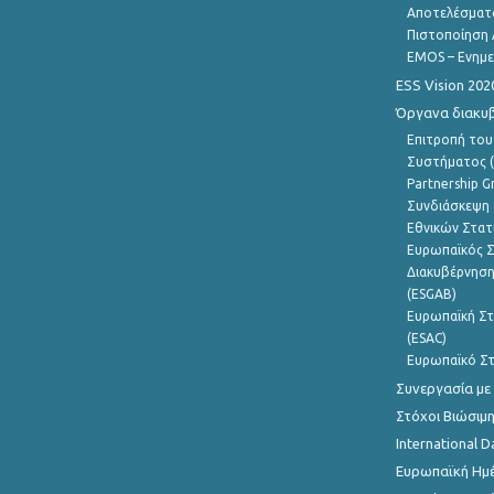
Αποτελέσματ
Πιστοποίηση 
EMOS – Ενημε
ESS Vision 202
Όργανα διακυ
Επιτροπή του
Συστήματος (
Partnership G
Συνδιάσκεψη 
Εθνικών Στατ
Ευρωπαϊκός Σ
Διακυβέρνηση
(ESGAB)
Ευρωπαϊκή Στ
(ESAC)
Ευρωπαϊκό Στ
Συνεργασία με
Στόχοι Βιώσιμ
International D
Ευρωπαϊκή Ημέ