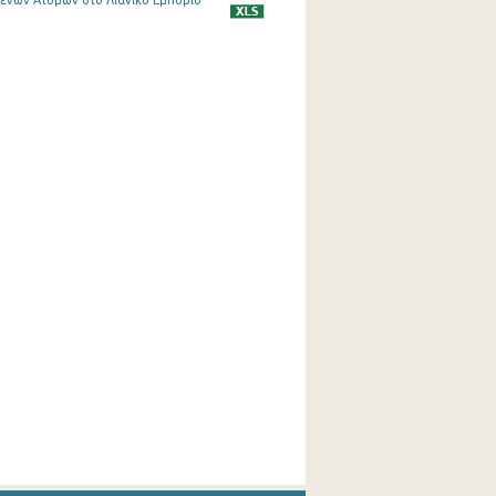
μένων Ατόμων στο Λιανικό Εμπόριο