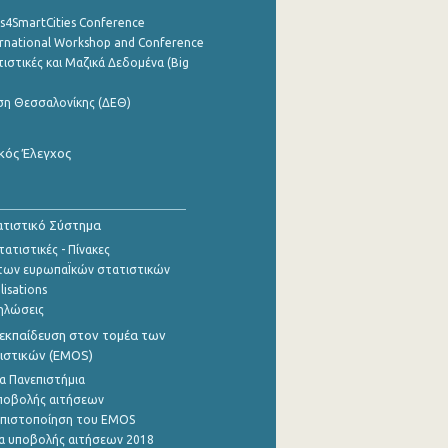
cs4SmartCities Conference
ernational Workshop and Conference
ιστικές και Μαζικά Δεδομένα (Big
ση Θεσσαλονίκης (ΔΕΘ)
κός Έλεγχος
τιστικό Σύστημα
ατιστικές - Πίνακες
των ευρωπαΪκών στατιστικών
lisations
ηλώσεις
εκπαίδευση στον τομέα των
ιστικών (EMOS)
α Πανεπιστήμια
ποβολής αιτήσεων
η πιστοποίηση του EMOS
α υποβολής αιτήσεων 2018