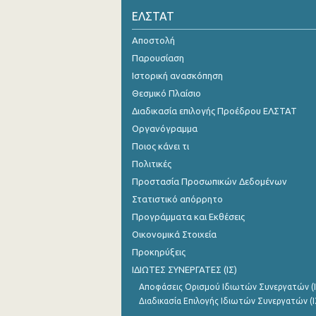
ΕΛΣΤΑΤ
1o Τρίμηνο 2019
Αποστολή
4o Τρίμηνο 2018
Παρουσίαση
3o Τρίμηνο 2018
Ιστορική ανασκόπηση
Θεσμικό Πλαίσιο
2o Τρίμηνο 2018
Διαδικασία επιλογής Προέδρου ΕΛΣΤΑΤ
1o Τρίμηνο 2018
Οργανόγραμμα
Ποιος κάνει τι
4o Τρίμηνο 2017
Πολιτικές
3o Τρίμηνο 2017
Προστασία Προσωπικών Δεδομένων
2o Τρίμηνο 2017
Στατιστικό απόρρητο
Προγράμματα και Εκθέσεις
1o Τρίμηνο 2017
Οικονομικά Στοιχεία
4o Τρίμηνο 2016
Προκηρύξεις
ΙΔΙΩΤΕΣ ΣΥΝΕΡΓΑΤΕΣ (ΙΣ)
3o Τρίμηνο 2016
Αποφάσεις Ορισμού Ιδιωτών Συνεργατών (Ι
2o Τρίμηνο 2016
Διαδικασία Επιλογής Ιδιωτών Συνεργατών (Ι