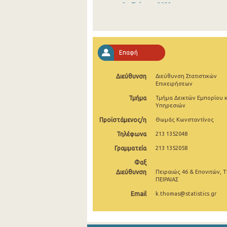
2o Τρίμηνο 2022
1o Τρίμηνο 2022
4o Τρίμηνο 2021
Επαφή
3o Τρίμηνο 2021
Διεύθυνση
Διεύθυνση Στατιστικών
2o Τρίμηνο 2021
Επιχειρήσεων
1o Τρίμηνο 2021
Τμήμα
Τμήμα Δεικτών Εμπορίου κ
Υπηρεσιών
4o Τρίμηνο 2020
Προϊστάμενος/η
Θωμάς Κωνσταντίνος
3o Τρίμηνο 2020
Τηλέφωνα
213 1352048
Γραμματεία
213 1352058
2o Τρίμηνο 2020
Φαξ
1o Τρίμηνο 2020
Διεύθυνση
Πειραιώς 46 & Επονιτών, Τ
ΠΕΙΡΑΙΑΣ
4o Τρίμηνο 2019
Email
k.thomas@statistics.gr
3o Τρίμηνο 2019
2o Τρίμηνο 2019