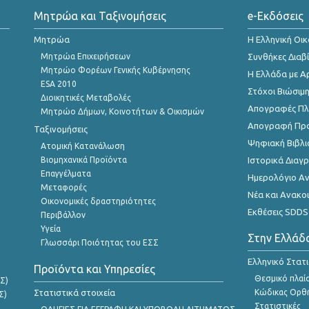
Μητρώα και Ταξινομήσεις
e-Εκδόσεις
Μητρώα
Η Ελληνική Οι
Μητρώα Επιχειρήσεων
Συνθήκες Διαβ
Μητρώο Φορέων Γενικής Κυβέρνησης
Η Ελλάδα με Α
ESA 2010
Στόχοι Βιώσιμ
Διοικητικές Μεταβολές
Απογραφές Πλη
Μητρώο Δήμων, Κοινοτήτων & Οικισμών
Απογραφή Πρ
Ταξινομήσεις
Ψηφιακή Βιβλι
Ατομική Κατανάλωση
Βιομηχανικά Προϊόντα
Ιστορικά Δια
Επαγγέλματα
Ημερολόγιο Α
Μεταφορές
Νέα και Ανακο
Οικονομικές δραστηριότητες
Εκθέσεις SDDS
Περιβάλλον
Υγεία
Στην Ελλάδ
Γλωσσάρι Ποιότητας του ΕΣΣ
Ελληνικό Στατ
Προϊόντα και Υπηρεσίες
Θεσμικό πλαί
Σ)
Στατιστικά στοιχεία
Κώδικας Ορθή
Σ)
Στατιστικές