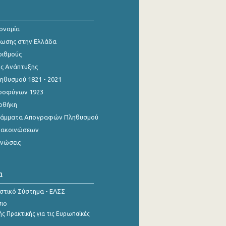
κονομία
ίωσης στην Ελλάδα
ριθμούς
ης Ανάπτυξης
θυσμού 1821 - 2021
οσφύγων 1923
οθήκη
γράμματα Απογραφών Πληθυσμού
νακοινώσεων
ινώσεις
α
ιστικό Σύστημα - ΕΛΣΣ
σιο
ς Πρακτικής για τις Ευρωπαϊκές