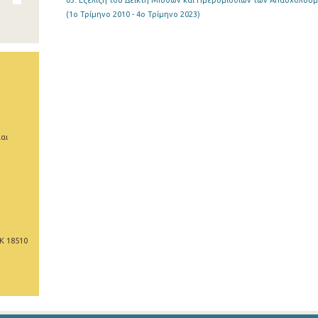
03. Εξέλιξη του Δείκτη Μισθών και Ημερομισθίων των Απασχολου
(1o Τρίμηνο 2010 - 4o Τρίμηνο 2023)
αι
Κ 18510