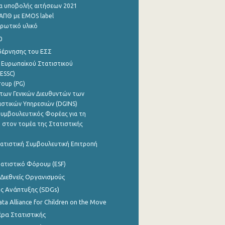
α υποβολής αιτήσεων 2021
ΑΠΘ με EMOS label
ρωτικό υλικό
0
βέρνησης του ΕΣΣ
 Ευρωπαϊκού Στατιστικού
ESSC)
roup (PG)
των Γενικών Διευθυντών των
ιστικών Υπηρεσιών (DGINS)
υμβουλευτικός Φορέας για τη
 στον τομέα της Στατιστικής
ατιστική Συμβουλευτική Επιτροπή
ατιστικό Φόρουμ (ESF)
 Διεθνείς Οργανισμούς
ης Ανάπτυξης (SDGs)
ata Alliance for Children on the Move
ρα Στατιστικής