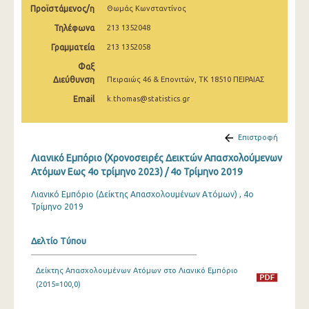
Προϊστάμενος/η
Θωμάς Κωνσταντίνος
1o Τρίμηνο 2020
Τηλέφωνα
213 1352048
4o Τρίμηνο 2019
Γραμματεία
213 1352058
3o Τρίμηνο 2019
Φαξ
Διεύθυνση
Πειραιώς 46 & Επονιτών, ΤΚ 18510 ΠΕΙΡΑΙΑΣ
2o Τρίμηνο 2019
Email
k.thomas@statistics.gr
1o Τρίμηνο 2019
4o Τρίμηνο 2018
Επιστροφή
Λιανικό Εμπόριο (Χρονοσειρές Δεικτών Απασχολούμενων
3o Τρίμηνο 2018
Ατόμων Εως 4ο τρίμηνο 2023) / 4o Τρίμηνο 2019
2o Τρίμηνο 2018
Λιανικό Εμπόριο (Δείκτης Απασχολουμένων Ατόμων) , 4ο
Τρίμηνο 2019
1o Τρίμηνο 2018
4o Τρίμηνο 2017
Δελτίο Τύπου
3o Τρίμηνο 2017
Δείκτης Απασχολουμένων Ατόμων στο Λιανικό Εμπόριο
2o Τρίμηνο 2017
(2015=100,0)
1o Τρίμηνο 2017