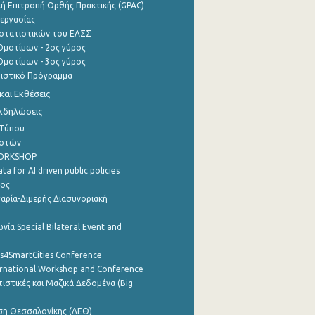
ή Επιτροπή Ορθής Πρακτικής (GPAC)
εργασίας
στατιστικών του ΕΛΣΣ
μοτίμων - 2ος γύρος
μοτίμων - 3ος γύρος
τιστικό Πρόγραμμα
αι Εκθέσεις
Εκδηλώσεις
 Τύπου
ηστών
WORKSHOP
a for AI driven public policies
ρος
αρία-Διμερής Διασυνοριακή
νία Special Bilateral Event and
cs4SmartCities Conference
ernational Workshop and Conference
ιστικές και Μαζικά Δεδομένα (Big
ση Θεσσαλονίκης (ΔΕΘ)