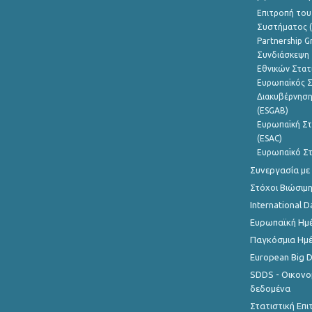
Επιτροπή του
Συστήματος (
Partnership G
Συνδιάσκεψη 
Εθνικών Στατ
Ευρωπαϊκός Σ
Διακυβέρνηση
(ESGAB)
Ευρωπαϊκή Στ
(ESAC)
Ευρωπαϊκό Στ
Συνεργασία με
Στόχοι Βιώσιμ
International D
Ευρωπαϊκή Ημέ
Παγκόσμια Ημέ
European Big 
SDDS - Οικονο
δεδομένα
Στατιστική Επ