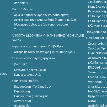
Συμβουλευτικ
στοιχείων
Μνημόνια συν
Μικροδεδομένα
Πιστοποίηση 
Αρχεία Δημόσιας Χρήσης (τυποποιημένα)
Επιθεώρηση Ο
Αρχεία Επιστημονικής Χρήσης (τυποποιημένα)
Επιθεώρηση Ο
Άλλα μικροδεδομένα (μη τυποποιημένα)
Ελληνικό Στα
Υποδείγματα
Προγράμματα κ
ANOIXTA ΔΕΔΟΜΕΝΑ ΥΨΗΛΗΣ ΑΞΙΑΣ (HIGH VALUE
Συνέδρια και 
DATA)
Συνεντεύξεις
Ψηφιακά Χαρτογραφικά Υπόβαθρα
Συνέδρια Χρ
Αίτημα παροχής χαρτογραφικών υποβάθρων
ESAC-NUCs 
Έρευνα ικανοποίησης χρηστών
AI powered Dat
Ελλάδα - Κύπ
Βιβλιοθήκη
Ελλάδα-Βουλγ
Κανονισμός λειτουργίας
Συνάντηση
ήσεων
Ενημερωτικά Δελτία
Ελλάδα - Πολω
Στατιστική Παιδεία
Workshop
Παρουσίαση - Το όραμά μας
SmartStatisti
Εκπαίδευση
Net-SILC3 Int
Εκπαιδευτικές Επισκέψεις
Ημερίδα «Στατ
Διαγωνισμοί
Data)
Ψυχαγωγία
Διεθνής Έκθε