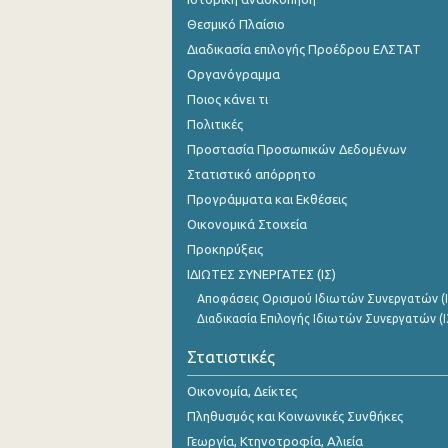
Θεσμικό Πλαίσιο
3o Τρίμηνο 2021
Διαδικασία επιλογής Προέδρου ΕΛΣΤΑΤ
2o Τρίμηνο 2021
Οργανόγραμμα
Ποιος κάνει τι
1o Τρίμηνο 2021
Πολιτικές
4o Τρίμηνο 2020
Προστασία Προσωπικών Δεδομένων
3o Τρίμηνο 2020
Στατιστικό απόρρητο
Προγράμματα και Εκθέσεις
2o Τρίμηνο 2020
Οικονομικά Στοιχεία
1o Τρίμηνο 2020
Προκηρύξεις
ΙΔΙΩΤΕΣ ΣΥΝΕΡΓΑΤΕΣ (ΙΣ)
4o Τρίμηνο 2019
Αποφάσεις Ορισμού Ιδιωτών Συνεργατών (Ι
3o Τρίμηνο 2019
Διαδικασία Επιλογής Ιδιωτών Συνεργατών (Ι
2o Τρίμηνο 2019
Στατιστικές
1o Τρίμηνο 2019
Οικονομία, Δείκτες
Πληθυσμός και Κοινωνικές Συνθήκες
4o Τρίμηνο 2018
Γεωργία, Κτηνοτροφία, Αλιεία