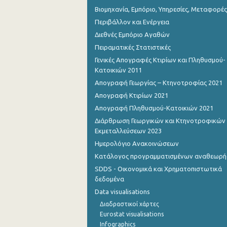
3o Τρίμηνο 2018
Βιομηχανία, Εμπόριο, Υπηρεσίες, Μεταφορές
Περιβάλλον και Ενέργεια
2o Τρίμηνο 2018
Διεθνές Εμπόριο Αγαθών
1o Τρίμηνο 2018
Πειραματικές Στατιστικές
Γενικές Απογραφές Κτιρίων και Πληθυσμού-
4o Τρίμηνο 2017
Κατοικιών 2011
3o Τρίμηνο 2017
Απογραφή Γεωργίας – Κτηνοτροφίας 2021
Απογραφή Κτιρίων 2021
2o Τρίμηνο 2017
Απογραφή Πληθυσμού-Κατοικιών 2021
1o Τρίμηνο 2017
Διάρθρωση Γεωργικών και Κτηνοτροφικών
Εκμεταλλεύσεων 2023
4o Τρίμηνο 2016
Ημερολόγιο Ανακοινώσεων
3o Τρίμηνο 2016
Κατάλογος προγραμματισμένων αναθεωρ
SDDS - Οικονομικά και Χρηματοπιστωτικά
2o Τρίμηνο 2016
δεδομένα
1o Τρίμηνο 2016
Data visualisations
Διαδραστικοί χάρτες
4o Τρίμηνο 2015
Eurostat visualisations
Infographics
3o Τρίμηνο 2015