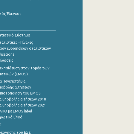
κός Έλεγχος
τιστικό Σύστημα
ατιστικές - Πίνακες
των ευρωπαΪκών στατιστικών
lisations
ηλώσεις
εκπαίδευση στον τομέα των
ιστικών (EMOS)
α Πανεπιστήμια
ποβολής αιτήσεων
η πιστοποίηση του EMOS
α υποβολής αιτήσεων 2018
α υποβολής αιτήσεων 2021
ΑΠΘ με EMOS label
ρωτικό υλικό
0
βέρνησης του ΕΣΣ