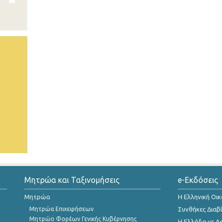
Μητρώα και Ταξινομήσεις
e-Εκδόσεις
Μητρώα
Η Ελληνική Οι
Μητρώα Επιχειρήσεων
Συνθήκες Διαβ
Μητρώο Φορέων Γενικής Κυβέρνησης
Η Ελλάδα με Α