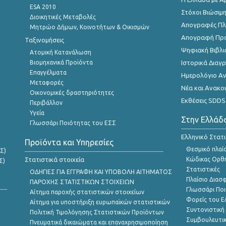
ESA 2010
Στόχοι Βιώσιμ
Διοικητικές Μεταβολές
Απογραφές Πλη
Μητρώο Δήμων, Κοινοτήτων & Οικισμών
Απογραφή Πρ
Ταξινομήσεις
Ψηφιακή Βιβλι
Ατομική Κατανάλωση
Βιομηχανικά Προϊόντα
Ιστορικά Δια
Επαγγέλματα
Ημερολόγιο Α
Μεταφορές
Νέα και Ανακο
Οικονομικές δραστηριότητες
Εκθέσεις SDDS
Περιβάλλον
Υγεία
Στην Ελλάδ
Γλωσσάρι Ποιότητας του ΕΣΣ
Ελληνικό Στατ
Προϊόντα και Υπηρεσίες
Θεσμικό πλαί
Σ)
Στατιστικά στοιχεία
Κώδικας Ορθή
Σ)
Στατιστικές
ΟΔΗΓΙΕΣ ΓΙΑ ΕΓΓΡΑΦΗ ΚΑΙ ΥΠΟΒΟΛΗ ΑΙΤΗΜΑΤΟΣ
Πλαίσιο Διασ
ΠΑΡΟΧΗΣ ΣΤΑΤΙΣΤΙΚΩΝ ΣΤΟΙΧΕΙΩΝ
Γλωσσάρι Ποι
Αίτημα παροχής στατιστικών στοιχείων
Φορείς του 
Αίτημα για υποστήριξη ευρωπαϊκών στατιστικών
Συντονιστική
Πολιτική Τιμολόγησης Στατιστικών Προϊόντων
Συμβουλευτικ
Πνευματικά δικαιώματα και επαναχρησιμοποίηση