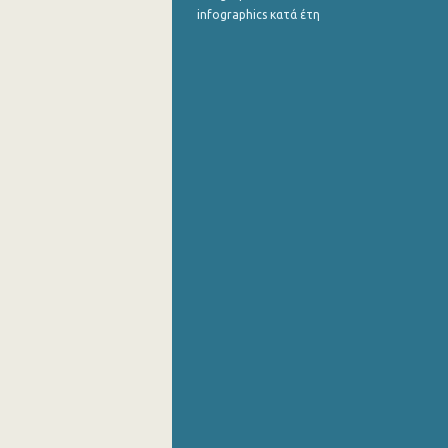
infographics κατά έτη
1o Τρίμηνο 2000
1o Τρίμηνο 1971