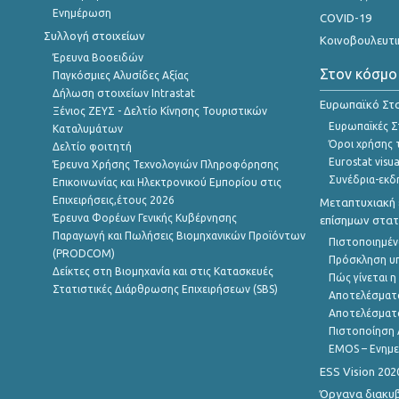
Ενημέρωση
COVID-19
Συλλογή στοιχείων
Κοινοβουλευτι
Έρευνα Βοοειδών
Στον κόσμο
Παγκόσμιες Αλυσίδες Αξίας
Δήλωση στοιχείων Intrastat
Ευρωπαϊκό Στα
Ξένιος ΖΕΥΣ - Δελτίο Κίνησης Τουριστικών
Ευρωπαϊκές Στ
Καταλυμάτων
Όροι χρήσης 
Δελτίο φοιτητή
Eurostat visua
Έρευνα Χρήσης Τεχνολογιών Πληροφόρησης
Συνέδρια-εκδ
Επικοινωνίας και Ηλεκτρονικού Εμπορίου στις
Επιχειρήσεις,έτους 2026
Μεταπτυχιακή 
Έρευνα Φορέων Γενικής Κυβέρνησης
επίσημων στατ
Παραγωγή και Πωλήσεις Βιομηχανικών Προϊόντων
Πιστοποιημέν
(PRODCOM)
Πρόσκληση υ
Δείκτες στη Βιομηχανία και στις Κατασκευές
Πώς γίνεται 
Στατιστικές Διάρθρωσης Επιχειρήσεων (SBS)
Αποτελέσματ
Αποτελέσματ
Πιστοποίηση 
EMOS – Ενημε
ESS Vision 202
Όργανα διακυ