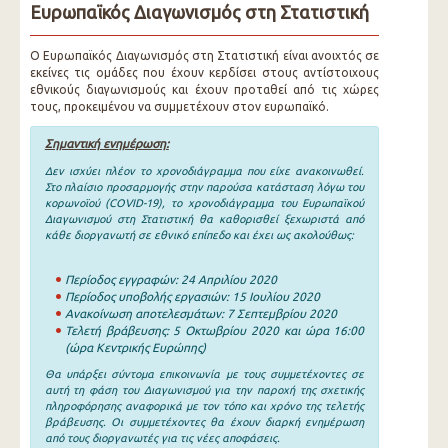
Ευρωπαϊκός Διαγωνισμός στη Στατιστική
Ο Ευρωπαϊκός Διαγωνισμός στη Στατιστική είναι ανοιχτός σε
εκείνες τις ομάδες που έχουν κερδίσει στους αντίστοιχους
εθνικούς διαγωνισμούς και έχουν προταθεί από τις χώρες
τους, προκειμένου να συμμετέχουν στον ευρωπαϊκό.
Σημαντική ενημέρωση:
Δεν ισχύει πλέον το χρονοδιάγραμμα που είχε ανακοινωθεί.
Στο πλαίσιο προσαρμογής στην παρούσα κατάσταση λόγω του
κορωνοϊού (COVID-19), το χρονοδιάγραμμα του Ευρωπαϊκού
Διαγωνισμού στη Στατιστική θα καθορισθεί ξεχωριστά από
κάθε διοργανωτή σε εθνικό επίπεδο και έχει ως ακολούθως:
Περίοδος εγγραφών: 24 Απριλίου 2020
Περίοδος υποβολής εργασιών: 15 Ιουλίου 2020
Ανακοίνωση αποτελεσμάτων: 7 Σεπτεμβρίου 2020
Τελετή βράβευσης: 5 Οκτωβρίου 2020 και ώρα 16:00
(ώρα Κεντρικής Ευρώπης)
Θα υπάρξει σύντομα επικοινωνία με τους συμμετέχοντες σε
αυτή τη φάση του Διαγωνισμού για την παροχή της σχετικής
πληροφόρησης αναφορικά με τον τόπο και χρόνο της τελετής
βράβευσης. Οι συμμετέχοντες θα έχουν διαρκή ενημέρωση
από τους διοργανωτές για τις νέες αποφάσεις.