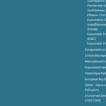
Συστήματος (
Partnership G
Συνδιάσκεψη 
Εθνικών Στατ
Ευρωπαϊκός Σ
Διακυβέρνηση
(ESGAB)
Ευρωπαϊκή Στ
(ESAC)
Ευρωπαϊκό Στ
Συνεργασία με
Στόχοι Βιώσιμ
International D
Ευρωπαϊκή Ημέ
Παγκόσμια Ημέ
European Big 
SDDS - Οικονο
δεδομένα
Στατιστική Επ
STATCOM)