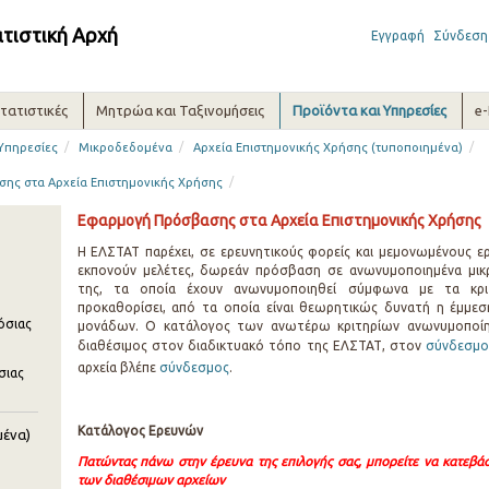
ατιστική Αρχή
Εγγραφή
Σύνδεση
τατιστικές
Μητρώα και Ταξινομήσεις
Προϊόντα και Υπηρεσίες
e
/
/
/
 Υπηρεσίες
Μικροδεδομένα
Αρχεία Επιστημονικής Χρήσης (τυποποιημένα)
/
ης στα Αρχεία Επιστημονικής Χρήσης
Εφαρμογή Πρόσβασης στα Αρχεία Επιστημονικής Χρήσης
Η ΕΛΣΤΑΤ παρέχει, σε ερευνητικούς φορείς και μεμονωμένους ε
εκπονούν μελέτες, δωρεάν πρόσβαση σε ανωνυμοποιημένα μικ
της, τα οποία έχουν ανωνυμοποιηθεί σύμφωνα με τα κρι
προκαθορίσει, από τα οποία είναι θεωρητικώς δυνατή η έμμ
όσιας
μονάδων. Ο κατάλογος των ανωτέρω κριτηρίων ανωνυμοποίηση
διαθέσιμος στον διαδικτυακό τόπο της ΕΛΣΤΑΤ, στον
σύνδεσμ
αρχεία βλέπε
σύνδεσμος
.
σιας
Κατάλογος Ερευνών
μένα)
Πατώντας πάνω στην έρευνα της επιλογής σας, μπορείτε να κατεβ
των διαθέσιμων αρχείων