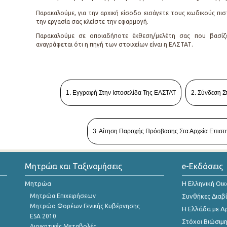
Παρακαλούμε, για την αρχική είσοδο εισάγετε τους κωδικούς π
την εργασία σας κλείστε την εφαρμογή.
Παρακαλούμε σε οποιαδήποτε έκθεση/μελέτη σας που βασίζ
αναγράφεται ότι η πηγή των στοιχείων είναι η ΕΛΣΤΑΤ.
1. Εγγραφή Στην Ιστοσελίδα Της ΕΛΣΤΑΤ
2. Σύνδεση Σ
3. Αίτηση Παροχής Πρόσβασης Στα Αρχεία Επιστ
Μητρώα και Ταξινομήσεις
e-Εκδόσεις
Μητρώα
Η Ελληνική Οι
Μητρώα Επιχειρήσεων
Συνθήκες Διαβ
Μητρώο Φορέων Γενικής Κυβέρνησης
Η Ελλάδα με Α
ESA 2010
Στόχοι Βιώσιμ
Διοικητικές Μεταβολές