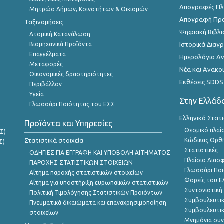
Απογραφές Πλη
Μητρώο Δήμων, Κοινοτήτων & Οικισμών
Απογραφή Πρ
Ταξινομήσεις
Ψηφιακή Βιβλι
Ατομική Κατανάλωση
Βιομηχανικά Προϊόντα
Ιστορικά Δια
Επαγγέλματα
Ημερολόγιο Α
Μεταφορές
Νέα και Ανακο
Οικονομικές δραστηριότητες
Εκθέσεις SDDS
Περιβάλλον
Υγεία
Στην Ελλάδ
Γλωσσάρι Ποιότητας του ΕΣΣ
Ελληνικό Στατ
Προϊόντα και Υπηρεσίες
Θεσμικό πλαί
Σ)
Στατιστικά στοιχεία
Κώδικας Ορθή
Σ)
Στατιστικές
ΟΔΗΓΙΕΣ ΓΙΑ ΕΓΓΡΑΦΗ ΚΑΙ ΥΠΟΒΟΛΗ ΑΙΤΗΜΑΤΟΣ
Πλαίσιο Διασ
ΠΑΡΟΧΗΣ ΣΤΑΤΙΣΤΙΚΩΝ ΣΤΟΙΧΕΙΩΝ
Γλωσσάρι Ποι
Αίτημα παροχής στατιστικών στοιχείων
Φορείς του 
Αίτημα για υποστήριξη ευρωπαϊκών στατιστικών
Συντονιστική
Πολιτική Τιμολόγησης Στατιστικών Προϊόντων
Συμβουλευτικ
Πνευματικά δικαιώματα και επαναχρησιμοποίηση
Συμβουλευτικ
στοιχείων
Μνημόνια συν