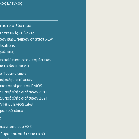
κός Έλεγχος
τιστικό Σύστημα
ατιστικές - Πίνακες
των ευρωπαΪκών στατιστικών
lisations
ηλώσεις
εκπαίδευση στον τομέα των
ιστικών (EMOS)
α Πανεπιστήμια
ποβολής αιτήσεων
η πιστοποίηση του EMOS
α υποβολής αιτήσεων 2018
α υποβολής αιτήσεων 2021
ΑΠΘ με EMOS label
ρωτικό υλικό
0
βέρνησης του ΕΣΣ
 Ευρωπαϊκού Στατιστικού