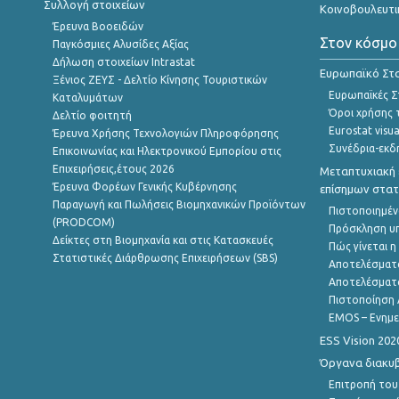
Συλλογή στοιχείων
Κοινοβουλευτι
Έρευνα Βοοειδών
Στον κόσμο
Παγκόσμιες Αλυσίδες Αξίας
Δήλωση στοιχείων Intrastat
Ευρωπαϊκό Στα
Ξένιος ΖΕΥΣ - Δελτίο Κίνησης Τουριστικών
Ευρωπαϊκές Στ
Καταλυμάτων
Όροι χρήσης 
Δελτίο φοιτητή
Eurostat visua
Έρευνα Χρήσης Τεχνολογιών Πληροφόρησης
Συνέδρια-εκδ
Επικοινωνίας και Ηλεκτρονικού Εμπορίου στις
Επιχειρήσεις,έτους 2026
Μεταπτυχιακή 
Έρευνα Φορέων Γενικής Κυβέρνησης
επίσημων στατ
Παραγωγή και Πωλήσεις Βιομηχανικών Προϊόντων
Πιστοποιημέν
(PRODCOM)
Πρόσκληση υ
Δείκτες στη Βιομηχανία και στις Κατασκευές
Πώς γίνεται 
Στατιστικές Διάρθρωσης Επιχειρήσεων (SBS)
Αποτελέσματ
Αποτελέσματ
Πιστοποίηση 
EMOS – Ενημε
ESS Vision 202
Όργανα διακυ
Επιτροπή του