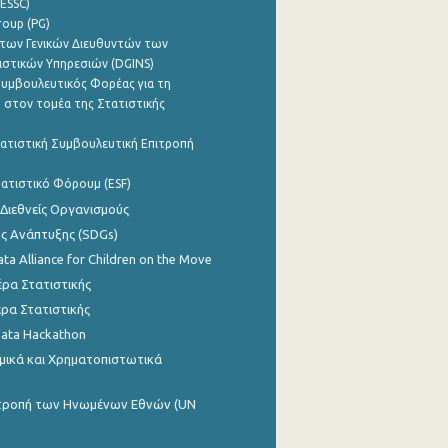
ESSC)
roup (PG)
των Γενικών Διευθυντών των
ιστικών Υπηρεσιών (DGINS)
υμβουλευτικός Φορέας για τη
 στον τομέα της Στατιστικής
ατιστική Συμβουλευτική Επιτροπή
ατιστικό Φόρουμ (ESF)
 Διεθνείς Οργανισμούς
ης Ανάπτυξης (SDGs)
ata Alliance for Children on the Move
ρα Στατιστικής
ρα Στατιστικής
Data Hackathon
μικά και Χρηματοπιστωτικά
ιτροπή των Ηνωμένων Εθνών (UN