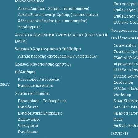
Μικροδεδομένα
Πιστοποίηση 
Αρχεία Δημόσιας Χρήσης (τυποποιημένα)
Επιθεώρηση Ο
Αρχεία Επιστημονικής Χρήσης (τυποποιημένα)
Επιθεώρηση Ο
Άλλα μικροδεδομένα (μη τυποποιημένα)
Ελληνικό Στα
Υποδείγματα
Προγράμματα κ
ANOIXTA ΔΕΔΟΜΕΝΑ ΥΨΗΛΗΣ ΑΞΙΑΣ (HIGH VALUE
Συνέδρια και 
DATA)
Συνεντεύξεις
Ψηφιακά Χαρτογραφικά Υπόβαθρα
Συνέδρια Χρ
Αίτημα παροχής χαρτογραφικών υποβάθρων
ESAC-NUCs 
Έρευνα ικανοποίησης χρηστών
AI powered Dat
Ελλάδα - Κύπ
Βιβλιοθήκη
Ελλάδα-Βουλγ
Κανονισμός λειτουργίας
Συνάντηση
ήσεων
Ενημερωτικά Δελτία
Ελλάδα - Πολω
Στατιστική Παιδεία
Workshop
Παρουσίαση - Το όραμά μας
SmartStatisti
Εκπαίδευση
Net-SILC3 Int
Εκπαιδευτικές Επισκέψεις
Ημερίδα «Στατ
Διαγωνισμοί
Data)
Ψυχαγωγία
Διεθνής Έκθε
Ενημέρωση
COVID-19