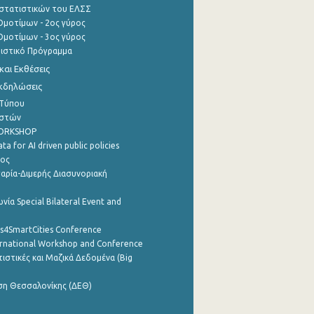
στατιστικών του ΕΛΣΣ
μοτίμων - 2ος γύρος
μοτίμων - 3ος γύρος
τιστικό Πρόγραμμα
αι Εκθέσεις
Εκδηλώσεις
 Τύπου
ηστών
WORKSHOP
a for AI driven public policies
ρος
αρία-Διμερής Διασυνοριακή
νία Special Bilateral Event and
cs4SmartCities Conference
ernational Workshop and Conference
ιστικές και Μαζικά Δεδομένα (Big
ση Θεσσαλονίκης (ΔΕΘ)