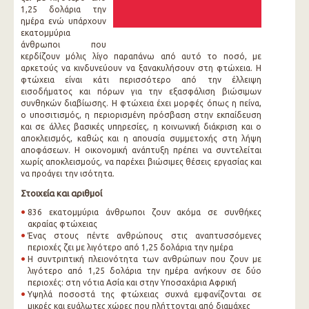
1,25 δολάρια την
ημέρα ενώ υπάρχουν
εκατομμύρια
άνθρωποι που
κερδίζουν μόλις λίγο παραπάνω από αυτό το ποσό, με
αρκετούς να κινδυνεύουν να ξανακυλήσουν στη φτώχεια. Η
φτώχεια είναι κάτι περισσότερο από την έλλειψη
εισοδήματος και πόρων για την εξασφάλιση βιώσιμων
συνθηκών διαβίωσης. Η φτώχεια έχει μορφές όπως η πείνα,
ο υποσιτισμός, η περιορισμένη πρόσβαση στην εκπαίδευση
και σε άλλες βασικές υπηρεσίες, η κοινωνική διάκριση και ο
αποκλεισμός, καθώς και η απουσία συμμετοχής στη λήψη
αποφάσεων. Η οικονομική ανάπτυξη πρέπει να συντελείται
χωρίς αποκλεισμούς, να παρέχει βιώσιμες θέσεις εργασίας και
να προάγει την ισότητα.
Στοιχεία και αριθμοί
836 εκατομμύρια άνθρωποι ζουν ακόμα σε συνθήκες
ακραίας φτώχειας
Ένας στους πέντε ανθρώπους στις αναπτυσσόμενες
περιοχές ζει με λιγότερο από 1,25 δολάρια την ημέρα
Η συντριπτική πλειονότητα των ανθρώπων που ζουν με
λιγότερο από 1,25 δολάρια την ημέρα ανήκουν σε δύο
περιοχές: στη νότια Ασία και στην Υποσαχάρια Αφρική
Υψηλά ποσοστά της φτώχειας συχνά εμφανίζονται σε
μικρές και ευάλωτες χώρες που πλήττονται από διαμάχες