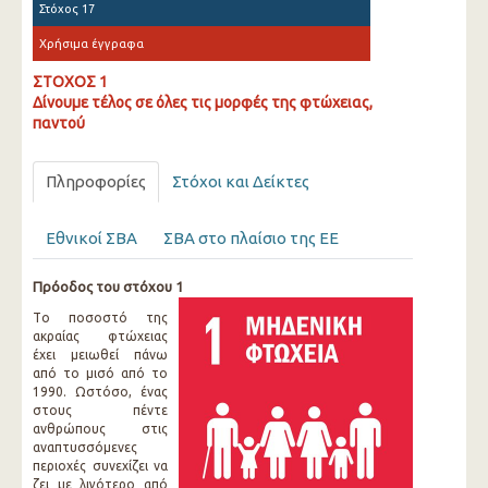
Στόχος 17
Χρήσιμα έγγραφα
ΣΤΟΧΟΣ 1
Δίνουμε τέλος σε όλες τις μορφές της φτώχειας,
παντού
Πληροφορίες
Στόχοι και Δείκτες
Εθνικοί ΣΒΑ
ΣΒΑ στο πλαίσιο της ΕΕ
Πρόοδος του στόχου 1
Τo ποσοστό της
ακραίας φτώχειας
έχει μειωθεί πάνω
από το μισό από το
1990. Ωστόσο, ένας
στους πέντε
ανθρώπους στις
αναπτυσσόμενες
περιοχές συνεχίζει να
ζει με λιγότερο από