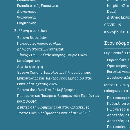
Εκπαιδευτικές Επισκέψεις
Ημερίδα «Στατ
Διαγωνισμοί
Data)
Ψυχαγωγία
Διεθνής Έκθε
Ενημέρωση
COVID-19
Συλλογή στοιχείων
Κοινοβουλευτι
Έρευνα Βοοειδών
Στον κόσμο
Παγκόσμιες Αλυσίδες Αξίας
Δήλωση στοιχείων Intrastat
Ευρωπαϊκό Στα
Ξένιος ΖΕΥΣ - Δελτίο Κίνησης Τουριστικών
Ευρωπαϊκές Στ
Καταλυμάτων
Όροι χρήσης 
Δελτίο φοιτητή
Eurostat visua
Έρευνα Χρήσης Τεχνολογιών Πληροφόρησης
Συνέδρια-εκδ
Επικοινωνίας και Ηλεκτρονικού Εμπορίου στις
Επιχειρήσεις,έτους 2026
Μεταπτυχιακή 
Έρευνα Φορέων Γενικής Κυβέρνησης
επίσημων στατ
Παραγωγή και Πωλήσεις Βιομηχανικών Προϊόντων
Πιστοποιημέν
(PRODCOM)
Πρόσκληση υ
Δείκτες στη Βιομηχανία και στις Κατασκευές
Πώς γίνεται 
Στατιστικές Διάρθρωσης Επιχειρήσεων (SBS)
Αποτελέσματ
Αποτελέσματ
Πιστοποίηση 