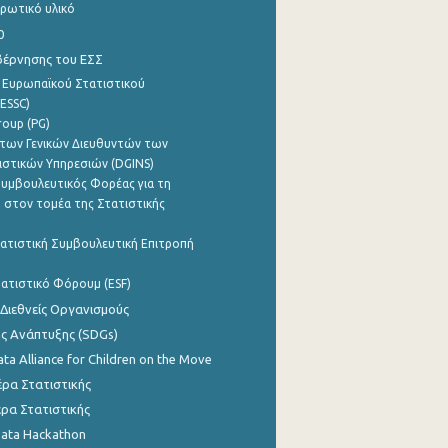
ρωτικό υλικό
0
βέρνησης του ΕΣΣ
 Ευρωπαϊκού Στατιστικού
ESSC)
roup (PG)
των Γενικών Διευθυντών των
ιστικών Υπηρεσιών (DGINS)
υμβουλευτικός Φορέας για τη
 στον τομέα της Στατιστικής
ατιστική Συμβουλευτική Επιτροπή
ατιστικό Φόρουμ (ESF)
 Διεθνείς Οργανισμούς
ης Ανάπτυξης (SDGs)
ata Alliance for Children on the Move
ρα Στατιστικής
ρα Στατιστικής
Data Hackathon