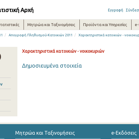
ατιστική Αρχή
Εγγραφή
Σύνδεσ
τατιστικές
Μητρώα και Ταξινομήσεις
Προϊόντα και Υπηρεσίες
e
/
/
11
Απογραφή Πληθυσμού-Kατοικιών 2011
Χαρακτηριστικά κατοικιών - νοικοκυ
Χαρακτηριστικά κατοικιών - νοικοκυριών
Δημοσιευμένα στοιχεία
ών
Μητρώα και Ταξινομήσεις
e-Εκδόσεις