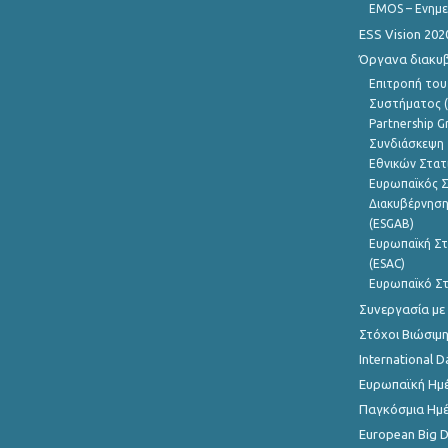
EMOS – Ενημε
ESS Vision 202
Όργανα διακυ
Επιτροπή του
Συστήματος (
Partnership G
Συνδιάσκεψη 
Εθνικών Στατ
Ευρωπαϊκός Σ
Διακυβέρνηση
(ESGAB)
Ευρωπαϊκή Στ
(ESAC)
Ευρωπαϊκό Στ
Συνεργασία με
Στόχοι Βιώσιμ
International D
Ευρωπαϊκή Ημέ
Παγκόσμια Ημέ
European Big 