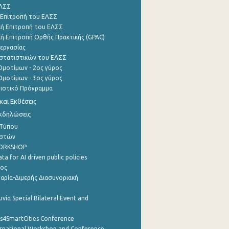
ΕΛΣΣ
 Επιτροπή του ΕΛΣΣ
ή Επιτροπή του ΕΛΣΣ
ή Επιτροπή Ορθής Πρακτικής (GPAC)
εργασίας
στατιστικών του ΕΛΣΣ
μοτίμων - 2ος γύρος
μοτίμων - 3ος γύρος
τιστικό Πρόγραμμα
αι Εκθέσεις
Εκδηλώσεις
 Τύπου
ηστών
WORKSHOP
a for AI driven public policies
ρος
αρία-Διμερής Διασυνοριακή
νία Special Bilateral Event and
cs4SmartCities Conference
ernational Workshop and Conference