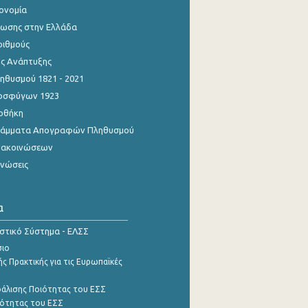
κονομία
ίωσης στην Ελλάδα
ριθμούς
ης Ανάπτυξης
θυσμού 1821 - 2021
οσφύγων 1923
οθήκη
γράμματα Απογραφών Πληθυσμού
νακοινώσεων
ινώσεις
α
ιστικό Σύστημα - ΕΛΣΣ
σιο
ς Πρακτικής για τις Ευρωπαϊκές
φάλισης Ποιότητας του ΕΣΣ
ότητας του ΕΣΣ