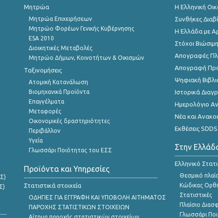
Μητρώα
Η Ελληνική Οι
Μητρώα Επιχειρήσεων
Συνθήκες Διαβ
Μητρώο Φορέων Γενικής Κυβέρνησης
Η Ελλάδα με Α
ESA 2010
Στόχοι Βιώσιμ
Διοικητικές Μεταβολές
Απογραφές Πλη
Μητρώο Δήμων, Κοινοτήτων & Οικισμών
Απογραφή Πρ
Ταξινομήσεις
Ψηφιακή Βιβλι
Ατομική Κατανάλωση
Βιομηχανικά Προϊόντα
Ιστορικά Δια
Επαγγέλματα
Ημερολόγιο Α
Μεταφορές
Νέα και Ανακο
Οικονομικές δραστηριότητες
Εκθέσεις SDDS
Περιβάλλον
Υγεία
Στην Ελλάδ
Γλωσσάρι Ποιότητας του ΕΣΣ
Ελληνικό Στατ
Προϊόντα και Υπηρεσίες
Θεσμικό πλαί
Σ)
Στατιστικά στοιχεία
Κώδικας Ορθή
Σ)
Στατιστικές
ΟΔΗΓΙΕΣ ΓΙΑ ΕΓΓΡΑΦΗ ΚΑΙ ΥΠΟΒΟΛΗ ΑΙΤΗΜΑΤΟΣ
Πλαίσιο Διασ
ΠΑΡΟΧΗΣ ΣΤΑΤΙΣΤΙΚΩΝ ΣΤΟΙΧΕΙΩΝ
Γλωσσάρι Ποι
Αίτημα παροχής στατιστικών στοιχείων