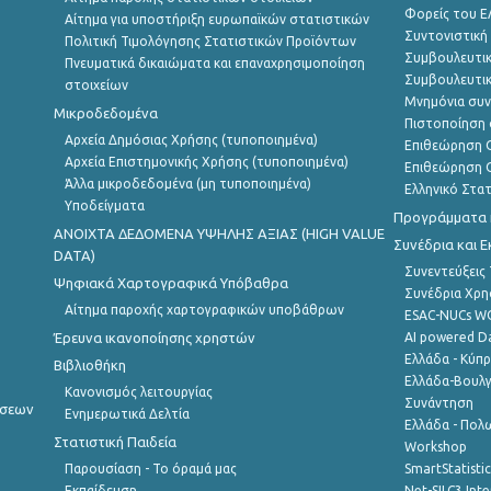
Φορείς του 
Αίτημα για υποστήριξη ευρωπαϊκών στατιστικών
Συντονιστική
Πολιτική Τιμολόγησης Στατιστικών Προϊόντων
Συμβουλευτικ
Πνευματικά δικαιώματα και επαναχρησιμοποίηση
Συμβουλευτικ
στοιχείων
Μνημόνια συν
Μικροδεδομένα
Πιστοποίηση 
Αρχεία Δημόσιας Χρήσης (τυποποιημένα)
Επιθεώρηση Ο
Αρχεία Επιστημονικής Χρήσης (τυποποιημένα)
Επιθεώρηση Ο
Άλλα μικροδεδομένα (μη τυποποιημένα)
Ελληνικό Στα
Υποδείγματα
Προγράμματα κ
ANOIXTA ΔΕΔΟΜΕΝΑ ΥΨΗΛΗΣ ΑΞΙΑΣ (HIGH VALUE
Συνέδρια και 
DATA)
Συνεντεύξεις
Ψηφιακά Χαρτογραφικά Υπόβαθρα
Συνέδρια Χρ
Αίτημα παροχής χαρτογραφικών υποβάθρων
ESAC-NUCs 
Έρευνα ικανοποίησης χρηστών
AI powered Dat
Ελλάδα - Κύπ
Βιβλιοθήκη
Ελλάδα-Βουλγ
Κανονισμός λειτουργίας
Συνάντηση
ήσεων
Ενημερωτικά Δελτία
Ελλάδα - Πολω
Στατιστική Παιδεία
Workshop
Παρουσίαση - Το όραμά μας
SmartStatisti
Εκπαίδευση
Net-SILC3 Int