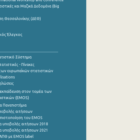
ιστικές και Μαζικά Δεδομένα (Big
ση Θεσσαλονίκης (ΔΕΘ)
κός Έλεγχος
τιστικό Σύστημα
ατιστικές - Πίνακες
των ευρωπαΪκών στατιστικών
lisations
ηλώσεις
εκπαίδευση στον τομέα των
ιστικών (EMOS)
α Πανεπιστήμια
ποβολής αιτήσεων
η πιστοποίηση του EMOS
α υποβολής αιτήσεων 2018
α υποβολής αιτήσεων 2021
ΑΠΘ με EMOS label