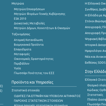
Μητρώα
Η Ελληνική Οι
Μητρώα Επιχειρήσεων
Συνθήκες Διαβ
Μητρώο Φορέων Γενικής Κυβέρνησης
Η Ελλάδα με Α
ESA 2010
Στόχοι Βιώσιμ
Διοικητικές Μεταβολές
Απογραφές Πλη
Μητρώο Δήμων, Κοινοτήτων & Οικισμών
Απογραφή Πρ
Ταξινομήσεις
Ψηφιακή Βιβλι
Ατομική Κατανάλωση
Βιομηχανικά Προϊόντα
Ιστορικά Δια
Επαγγέλματα
Ημερολόγιο Α
Μεταφορές
Νέα και Ανακο
Οικονομικές δραστηριότητες
Εκθέσεις SDDS
Περιβάλλον
Υγεία
Στην Ελλάδ
Γλωσσάρι Ποιότητας του ΕΣΣ
Ελληνικό Στατ
Προϊόντα και Υπηρεσίες
Θεσμικό πλαί
Σ)
Στατιστικά στοιχεία
Κώδικας Ορθή
Σ)
Στατιστικές
ΟΔΗΓΙΕΣ ΓΙΑ ΕΓΓΡΑΦΗ ΚΑΙ ΥΠΟΒΟΛΗ ΑΙΤΗΜΑΤΟΣ
Πλαίσιο Διασ
ΠΑΡΟΧΗΣ ΣΤΑΤΙΣΤΙΚΩΝ ΣΤΟΙΧΕΙΩΝ
Γλωσσάρι Ποι
Αίτημα παροχής στατιστικών στοιχείων