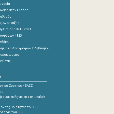
κονομία
ίωσης στην Ελλάδα
ριθμούς
ης Ανάπτυξης
θυσμού 1821 - 2021
οσφύγων 1923
οθήκη
γράμματα Απογραφών Πληθυσμού
νακοινώσεων
ινώσεις
α
ιστικό Σύστημα - ΕΛΣΣ
σιο
ς Πρακτικής για τις Ευρωπαϊκές
φάλισης Ποιότητας του ΕΣΣ
ότητας του ΕΣΣ