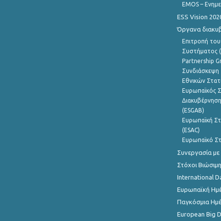
EMOS – Ενημε
ESS Vision 202
Όργανα διακυ
Επιτροπή του
Συστήματος (
Partnership G
Συνδιάσκεψη 
Εθνικών Στατ
Ευρωπαϊκός Σ
Διακυβέρνηση
(ESGAB)
Ευρωπαϊκή Στ
(ESAC)
Ευρωπαϊκό Στ
Συνεργασία με
Στόχοι Βιώσιμ
International D
Ευρωπαϊκή Ημέ
Παγκόσμια Ημέ
European Big 