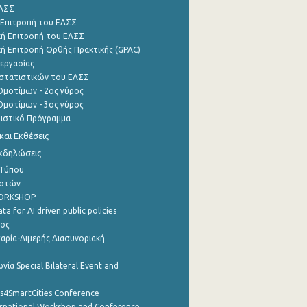
ΕΛΣΣ
 Επιτροπή του ΕΛΣΣ
ή Επιτροπή του ΕΛΣΣ
ή Επιτροπή Ορθής Πρακτικής (GPAC)
εργασίας
στατιστικών του ΕΛΣΣ
μοτίμων - 2ος γύρος
μοτίμων - 3ος γύρος
τιστικό Πρόγραμμα
αι Εκθέσεις
Εκδηλώσεις
 Τύπου
ηστών
WORKSHOP
a for AI driven public policies
ρος
αρία-Διμερής Διασυνοριακή
νία Special Bilateral Event and
cs4SmartCities Conference
ernational Workshop and Conference