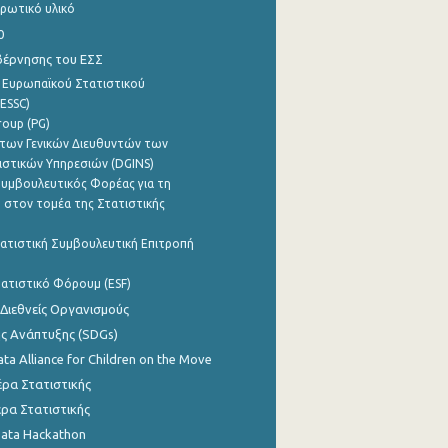
ρωτικό υλικό
0
βέρνησης του ΕΣΣ
 Ευρωπαϊκού Στατιστικού
ESSC)
roup (PG)
των Γενικών Διευθυντών των
ιστικών Υπηρεσιών (DGINS)
υμβουλευτικός Φορέας για τη
 στον τομέα της Στατιστικής
ατιστική Συμβουλευτική Επιτροπή
ατιστικό Φόρουμ (ESF)
 Διεθνείς Οργανισμούς
ης Ανάπτυξης (SDGs)
ata Alliance for Children on the Move
ρα Στατιστικής
ρα Στατιστικής
Data Hackathon