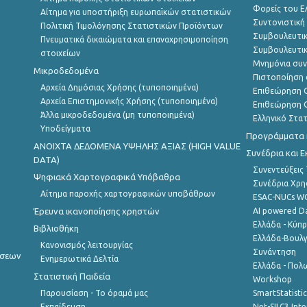
Φορείς του 
Αίτημα για υποστήριξη ευρωπαϊκών στατιστικών
Συντονιστική
Πολιτική Τιμολόγησης Στατιστικών Προϊόντων
Συμβουλευτικ
Πνευματικά δικαιώματα και επαναχρησιμοποίηση
Συμβουλευτικ
στοιχείων
Μνημόνια συν
Μικροδεδομένα
Πιστοποίηση 
Αρχεία Δημόσιας Χρήσης (τυποποιημένα)
Επιθεώρηση Ο
Αρχεία Επιστημονικής Χρήσης (τυποποιημένα)
Επιθεώρηση Ο
Άλλα μικροδεδομένα (μη τυποποιημένα)
Ελληνικό Στα
Υποδείγματα
Προγράμματα κ
ANOIXTA ΔΕΔΟΜΕΝΑ ΥΨΗΛΗΣ ΑΞΙΑΣ (HIGH VALUE
Συνέδρια και 
DATA)
Συνεντεύξεις
Ψηφιακά Χαρτογραφικά Υπόβαθρα
Συνέδρια Χρ
Αίτημα παροχής χαρτογραφικών υποβάθρων
ESAC-NUCs 
Έρευνα ικανοποίησης χρηστών
AI powered Dat
Ελλάδα - Κύπ
Βιβλιοθήκη
Ελλάδα-Βουλγ
Κανονισμός λειτουργίας
Συνάντηση
ήσεων
Ενημερωτικά Δελτία
Ελλάδα - Πολω
Στατιστική Παιδεία
Workshop
Παρουσίαση - Το όραμά μας
SmartStatisti
Εκπαίδευση
Net-SILC3 Int