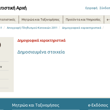
ατιστική Αρχή
Εγγραφή
Σύνδεσ
τατιστικές
Μητρώα και Ταξινομήσεις
Προϊόντα και Υπηρεσίες
e
/
/
/
11
Απογραφή Πληθυσμού-Kατοικιών 2011
Δημογραφικά χαρακτηριστικά
Δημογραφικά χαρακτηριστικά
Δημοσιευμένα στοιχεία
ών
Μητρώα και Ταξινομήσεις
e-Εκδόσεις