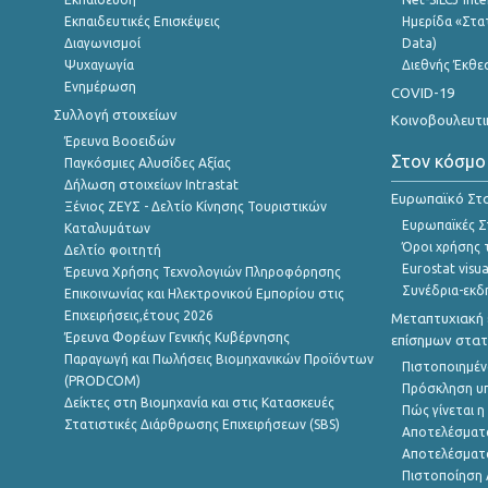
Εκπαιδευτικές Επισκέψεις
Ημερίδα «Στατ
Διαγωνισμοί
Data)
Ψυχαγωγία
Διεθνής Έκθε
Ενημέρωση
COVID-19
Συλλογή στοιχείων
Κοινοβουλευτι
Έρευνα Βοοειδών
Στον κόσμο
Παγκόσμιες Αλυσίδες Αξίας
Δήλωση στοιχείων Intrastat
Ευρωπαϊκό Στα
Ξένιος ΖΕΥΣ - Δελτίο Κίνησης Τουριστικών
Ευρωπαϊκές Στ
Καταλυμάτων
Όροι χρήσης 
Δελτίο φοιτητή
Eurostat visua
Έρευνα Χρήσης Τεχνολογιών Πληροφόρησης
Συνέδρια-εκδ
Επικοινωνίας και Ηλεκτρονικού Εμπορίου στις
Επιχειρήσεις,έτους 2026
Μεταπτυχιακή 
Έρευνα Φορέων Γενικής Κυβέρνησης
επίσημων στατ
Παραγωγή και Πωλήσεις Βιομηχανικών Προϊόντων
Πιστοποιημέν
(PRODCOM)
Πρόσκληση υ
Δείκτες στη Βιομηχανία και στις Κατασκευές
Πώς γίνεται 
Στατιστικές Διάρθρωσης Επιχειρήσεων (SBS)
Αποτελέσματ
Αποτελέσματ
Πιστοποίηση 