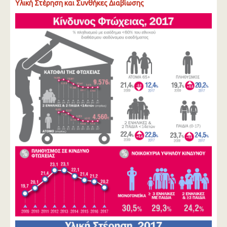
Υλική Στέρηση και Συνθήκες Διαβίωσης