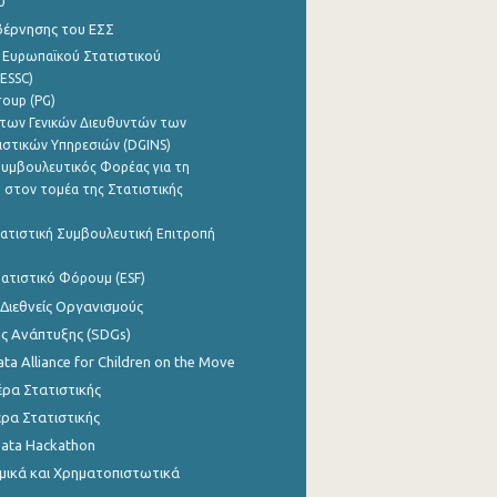
0
βέρνησης του ΕΣΣ
 Ευρωπαϊκού Στατιστικού
ESSC)
roup (PG)
των Γενικών Διευθυντών των
ιστικών Υπηρεσιών (DGINS)
υμβουλευτικός Φορέας για τη
 στον τομέα της Στατιστικής
ατιστική Συμβουλευτική Επιτροπή
ατιστικό Φόρουμ (ESF)
 Διεθνείς Οργανισμούς
ης Ανάπτυξης (SDGs)
ata Alliance for Children on the Move
ρα Στατιστικής
ρα Στατιστικής
Data Hackathon
μικά και Χρηματοπιστωτικά