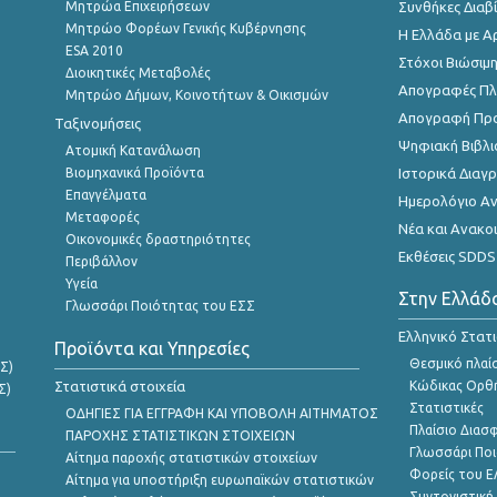
Μητρώα Επιχειρήσεων
Συνθήκες Διαβ
Μητρώο Φορέων Γενικής Κυβέρνησης
Η Ελλάδα με Α
ESA 2010
Στόχοι Βιώσιμ
Διοικητικές Μεταβολές
Απογραφές Πλη
Μητρώο Δήμων, Κοινοτήτων & Οικισμών
Απογραφή Πρ
Ταξινομήσεις
Ψηφιακή Βιβλι
Ατομική Κατανάλωση
Βιομηχανικά Προϊόντα
Ιστορικά Δια
Επαγγέλματα
Ημερολόγιο Α
Μεταφορές
Νέα και Ανακο
Οικονομικές δραστηριότητες
Εκθέσεις SDDS
Περιβάλλον
Υγεία
Στην Ελλάδ
Γλωσσάρι Ποιότητας του ΕΣΣ
Ελληνικό Στατ
Προϊόντα και Υπηρεσίες
Θεσμικό πλαί
Σ)
Στατιστικά στοιχεία
Κώδικας Ορθή
Σ)
Στατιστικές
ΟΔΗΓΙΕΣ ΓΙΑ ΕΓΓΡΑΦΗ ΚΑΙ ΥΠΟΒΟΛΗ ΑΙΤΗΜΑΤΟΣ
Πλαίσιο Διασ
ΠΑΡΟΧΗΣ ΣΤΑΤΙΣΤΙΚΩΝ ΣΤΟΙΧΕΙΩΝ
Γλωσσάρι Ποι
Αίτημα παροχής στατιστικών στοιχείων
Φορείς του 
Αίτημα για υποστήριξη ευρωπαϊκών στατιστικών
Συντονιστική