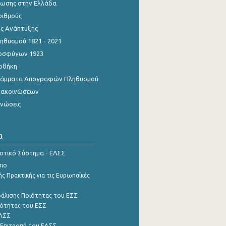
ίωσης στην Ελλάδα
ριθμούς
ης Ανάπτυξης
θυσμού 1821 - 2021
οσφύγων 1923
οθήκη
γράμματα Απογραφών Πληθυσμού
νακοινώσεων
ινώσεις
α
ιστικό Σύστημα - ΕΛΣΣ
σιο
ς Πρακτικής για τις Ευρωπαϊκές
φάλισης Ποιότητας του ΕΣΣ
ότητας του ΕΣΣ
ΕΛΣΣ
 Επιτροπή του ΕΛΣΣ