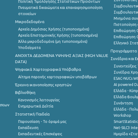
Πολιτική Τιμολόγησης Στατιστικών Προϊόντων
Συμβουλευτικ
Πνευματικά δικαιώματα και επαναχρησιμοποίηση
Συμβουλευτικ
στοιχείων
Μνημόνια συν
Μικροδεδομένα
Πιστοποίηση 
Αρχεία Δημόσιας Χρήσης (τυποποιημένα)
Επιθεώρηση Ο
Αρχεία Επιστημονικής Χρήσης (τυποποιημένα)
Επιθεώρηση Ο
Άλλα μικροδεδομένα (μη τυποποιημένα)
Ελληνικό Στα
Υποδείγματα
Προγράμματα κ
ANOIXTA ΔΕΔΟΜΕΝΑ ΥΨΗΛΗΣ ΑΞΙΑΣ (HIGH VALUE
Συνέδρια και 
DATA)
Συνεντεύξεις
Ψηφιακά Χαρτογραφικά Υπόβαθρα
Συνέδρια Χρ
Αίτημα παροχής χαρτογραφικών υποβάθρων
ESAC-NUCs 
Έρευνα ικανοποίησης χρηστών
AI powered Dat
Ελλάδα - Κύπ
Βιβλιοθήκη
Ελλάδα-Βουλγ
Κανονισμός λειτουργίας
Συνάντηση
ήσεων
Ενημερωτικά Δελτία
Ελλάδα - Πολω
Στατιστική Παιδεία
Workshop
Παρουσίαση - Το όραμά μας
SmartStatisti
Εκπαίδευση
Net-SILC3 Int
Εκπαιδευτικές Επισκέψεις
Ημερίδα «Στατ