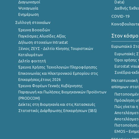
Διαγωνισμοί
Data)
Ψυχαγωγία
Διεθνής Έκθε
Ενημέρωση
COVID-19
Συλλογή στοιχείων
Κοινοβουλευτι
Έρευνα Βοοειδών
Στον κόσμο
Παγκόσμιες Αλυσίδες Αξίας
Δήλωση στοιχείων Intrastat
Ευρωπαϊκό Στα
Ξένιος ΖΕΥΣ - Δελτίο Κίνησης Τουριστικών
Ευρωπαϊκές Στ
Καταλυμάτων
Όροι χρήσης 
Δελτίο φοιτητή
Eurostat visua
Έρευνα Χρήσης Τεχνολογιών Πληροφόρησης
Συνέδρια-εκδ
Επικοινωνίας και Ηλεκτρονικού Εμπορίου στις
Επιχειρήσεις,έτους 2026
Μεταπτυχιακή 
Έρευνα Φορέων Γενικής Κυβέρνησης
επίσημων στατ
Παραγωγή και Πωλήσεις Βιομηχανικών Προϊόντων
Πιστοποιημέν
(PRODCOM)
Πρόσκληση υ
Δείκτες στη Βιομηχανία και στις Κατασκευές
Πώς γίνεται 
Στατιστικές Διάρθρωσης Επιχειρήσεων (SBS)
Αποτελέσματ
Αποτελέσματ
Πιστοποίηση 
EMOS – Ενημε