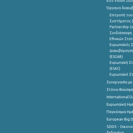
ESS Vision 202
Όργανα διακυ
Επιτροπή του
Συστήματος (
Partnership G
Συνδιάσκεψη 
Εθνικών Στατ
Ευρωπαϊκός Σ
Διακυβέρνηση
(ESGAB)
Ευρωπαϊκή Στ
(ESAC)
Ευρωπαϊκό Στ
Συνεργασία με
Στόχοι Βιώσιμ
International D
Ευρωπαϊκή Ημέ
Παγκόσμια Ημέ
European Big 
SDDS - Οικονο
δεδομένα