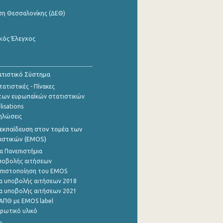
ση Θεσσαλονίκης (ΔΕΘ)
κός Έλεγχος
τιστικό Σύστημα
ατιστικές - Πίνακες
των ευρωπαΪκών στατιστικών
lisations
ηλώσεις
εκπαίδευση στον τομέα των
ιστικών (EMOS)
α Πανεπιστήμια
ποβολής αιτήσεων
η πιστοποίηση του EMOS
α υποβολής αιτήσεων 2018
α υποβολής αιτήσεων 2021
ΑΠΘ με EMOS label
ρωτικό υλικό