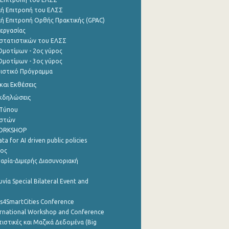
ή Επιτροπή του ΕΛΣΣ
ή Επιτροπή Ορθής Πρακτικής (GPAC)
εργασίας
στατιστικών του ΕΛΣΣ
μοτίμων - 2ος γύρος
μοτίμων - 3ος γύρος
τιστικό Πρόγραμμα
αι Εκθέσεις
Εκδηλώσεις
 Τύπου
ηστών
WORKSHOP
a for AI driven public policies
ρος
αρία-Διμερής Διασυνοριακή
νία Special Bilateral Event and
cs4SmartCities Conference
ernational Workshop and Conference
ιστικές και Μαζικά Δεδομένα (Big