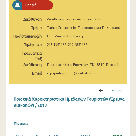
2010
Επαφή
2009
Διεύθυνση
Διεύθυνση Τομεακών Στατιστικών
2008
Τμήμα
Τμήμα Στατιστικών Τουρισμού και Πολιτισμού
Προϊστάμενος/η
Παπαδοπούλου Ελένη
2007
Τηλέφωνα
213 1352168, 210 4852168
2006
Γραμματεία
2005
Φαξ
Διεύθυνση
Πειραιώς 46 και Επονιτών, ΤΚ 18510, Πειραιάς
2004
Email
e.papadopoulou@statistics.gr
Επιστροφή
Ποιοτικά Χαρακτηριστικά Ημεδαπών Τουριστών (Έρευνα
Διακοπών) / 2013
Πίνακας