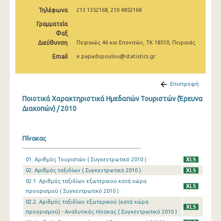
2010
Τηλέφωνα
213 1352168, 210 4852168
Γραμματεία
2009
Φαξ
2008
Διεύθυνση
Πειραιώς 46 και Επονιτών, ΤΚ 18510, Πειραιάς
Email
e.papadopoulou@statistics.gr
2007
2006
Επιστροφή
2005
Ποιοτικά Χαρακτηριστικά Ημεδαπών Τουριστών (Έρευνα
Διακοπών) / 2010
2004
Πίνακας
01. Αριθμός Τουριστών ( Συγκεντρωτικό 2010 )
02. Αριθμός ταξιδίων ( Συγκεντρωτικό 2010 )
02.1. Αριθμός ταξιδίων εξωτερικού κατά χώρα
προορισμού ( Συγκεντρωτικό 2010 )
02.2. Αριθμός ταξιδίων εξωτερικού (κατά χώρα
προορισμού) - Αναλυτικός πίνακας ( Συγκεντρωτικό 2010 )