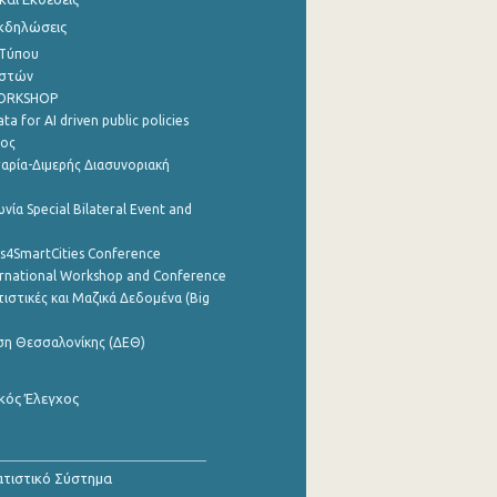
Εκδηλώσεις
 Τύπου
ηστών
WORKSHOP
a for AI driven public policies
ρος
αρία-Διμερής Διασυνοριακή
νία Special Bilateral Event and
cs4SmartCities Conference
ernational Workshop and Conference
ιστικές και Μαζικά Δεδομένα (Big
ση Θεσσαλονίκης (ΔΕΘ)
κός Έλεγχος
τιστικό Σύστημα