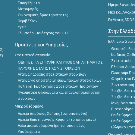
Επαγγέλματα
Ημερολόγιο Α
Μεταφορές
Νέα και Ανακο
Οικονομικές δραστηριότητες
Εκθέσεις SDDS
Περιβάλλον
Υγεία
Στην Ελλάδ
Γλωσσάρι Ποιότητας του ΕΣΣ
Ελληνικό Στατ
Προϊόντα και Υπηρεσίες
Θεσμικό πλαί
Σ)
Στατιστικά στοιχεία
Κώδικας Ορθή
Σ)
Στατιστικές
ΟΔΗΓΙΕΣ ΓΙΑ ΕΓΓΡΑΦΗ ΚΑΙ ΥΠΟΒΟΛΗ ΑΙΤΗΜΑΤΟΣ
Πλαίσιο Διασ
ΠΑΡΟΧΗΣ ΣΤΑΤΙΣΤΙΚΩΝ ΣΤΟΙΧΕΙΩΝ
Γλωσσάρι Ποι
Αίτημα παροχής στατιστικών στοιχείων
Φορείς του 
Αίτημα για υποστήριξη ευρωπαϊκών στατιστικών
Συντονιστική
Πολιτική Τιμολόγησης Στατιστικών Προϊόντων
Συμβουλευτικ
Πνευματικά δικαιώματα και επαναχρησιμοποίηση
Συμβουλευτικ
στοιχείων
Μνημόνια συν
Μικροδεδομένα
Πιστοποίηση 
Αρχεία Δημόσιας Χρήσης (τυποποιημένα)
Επιθεώρηση Ο
Αρχεία Επιστημονικής Χρήσης (τυποποιημένα)
Επιθεώρηση Ο
Άλλα μικροδεδομένα (μη τυποποιημένα)
Ελληνικό Στα
Υποδείγματα
Προγράμματα κ