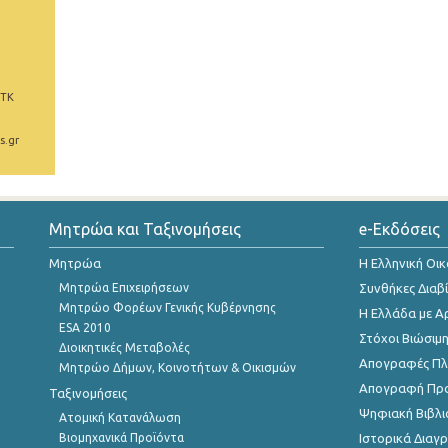
 ΤΚ
s.gr
Μητρώα και Ταξινομήσεις
e-Εκδόσεις
Μητρώα
Η Ελληνική Οι
Μητρώα Επιχειρήσεων
Συνθήκες Διαβ
Μητρώο Φορέων Γενικής Κυβέρνησης
Η Ελλάδα με Α
ESA 2010
Στόχοι Βιώσιμ
Διοικητικές Μεταβολές
Απογραφές Πλη
Μητρώο Δήμων, Κοινοτήτων & Οικισμών
Απογραφή Πρ
Ταξινομήσεις
Ψηφιακή Βιβλι
Ατομική Κατανάλωση
Βιομηχανικά Προϊόντα
Ιστορικά Δια