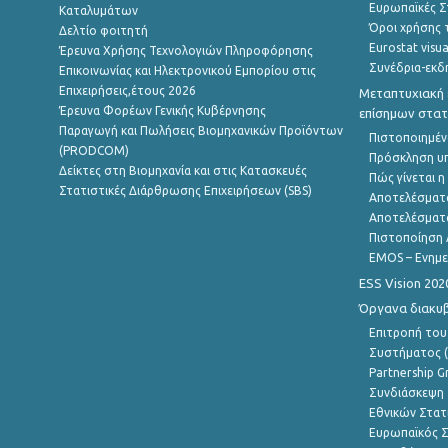
Ευρωπαϊκές Στ
Καταλυμάτων
Όροι χρήσης 
Δελτίο φοιτητή
Eurostat visua
Έρευνα Χρήσης Τεχνολογιών Πληροφόρησης
Συνέδρια-εκδ
Επικοινωνίας και Ηλεκτρονικού Εμπορίου στις
Επιχειρήσεις,έτους 2026
Μεταπτυχιακή 
Έρευνα Φορέων Γενικής Κυβέρνησης
επίσημων στατ
Παραγωγή και Πωλήσεις Βιομηχανικών Προϊόντων
Πιστοποιημέν
(PRODCOM)
Πρόσκληση υ
Δείκτες στη Βιομηχανία και στις Κατασκευές
Πώς γίνεται 
Στατιστικές Διάρθρωσης Επιχειρήσεων (SBS)
Αποτελέσματ
Αποτελέσματ
Πιστοποίηση 
EMOS – Ενημε
ESS Vision 202
Όργανα διακυ
Επιτροπή του
Συστήματος (
Partnership G
Συνδιάσκεψη 
Εθνικών Στατ
Ευρωπαϊκός Σ