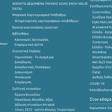
ANOIXTA ΔΕΔΟΜΕΝΑ ΥΨΗΛΗΣ ΑΞΙΑΣ (HIGH VALUE
Συνέδρια και 
DATA)
Συνεντεύξεις
Ψηφιακά Χαρτογραφικά Υπόβαθρα
Συνέδρια Χρ
Αίτημα παροχής χαρτογραφικών υποβάθρων
ESAC-NUCs 
Έρευνα ικανοποίησης χρηστών
AI powered Dat
Ελλάδα - Κύπ
Βιβλιοθήκη
Ελλάδα-Βουλγ
Κανονισμός λειτουργίας
Συνάντηση
ήσεων
Ενημερωτικά Δελτία
Ελλάδα - Πολω
Στατιστική Παιδεία
Workshop
Παρουσίαση - Το όραμά μας
SmartStatisti
Εκπαίδευση
Net-SILC3 Int
Εκπαιδευτικές Επισκέψεις
Ημερίδα «Στατ
Διαγωνισμοί
Data)
Ψυχαγωγία
Διεθνής Έκθε
Ενημέρωση
COVID-19
Συλλογή στοιχείων
Κοινοβουλευτι
Έρευνα Βοοειδών
Στον κόσμο
Παγκόσμιες Αλυσίδες Αξίας
Δήλωση στοιχείων Intrastat
Ευρωπαϊκό Στα
Ξένιος ΖΕΥΣ - Δελτίο Κίνησης Τουριστικών