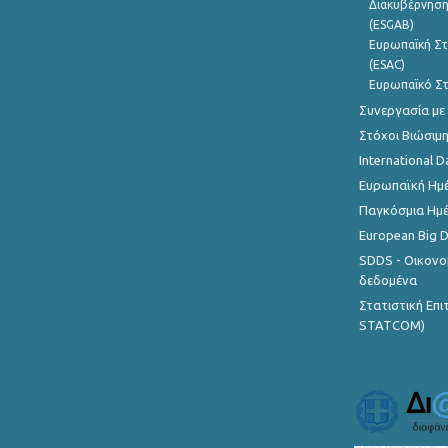
Διακυβέρνηση
(ESGAB)
Ευρωπαϊκή Στ
(ESAC)
Ευρωπαϊκό Στ
Συνεργασία με
Στόχοι Βιώσιμ
International D
Ευρωπαϊκή Ημέ
Παγκόσμια Ημέ
European Big 
SDDS - Οικονο
δεδομένα
Στατιστική Επ
STATCOM)