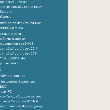
ατιστικές - Πίνακες
των ευρωπαΪκών στατιστικών
lisations
ηλώσεις
εκπαίδευση στον τομέα των
ιστικών (EMOS)
α Πανεπιστήμια
ποβολής αιτήσεων
η πιστοποίηση του EMOS
α υποβολής αιτήσεων 2018
α υποβολής αιτήσεων 2021
ΑΠΘ με EMOS label
ρωτικό υλικό
0
βέρνησης του ΕΣΣ
 Ευρωπαϊκού Στατιστικού
ESSC)
roup (PG)
των Γενικών Διευθυντών των
ιστικών Υπηρεσιών (DGINS)
υμβουλευτικός Φορέας για τη