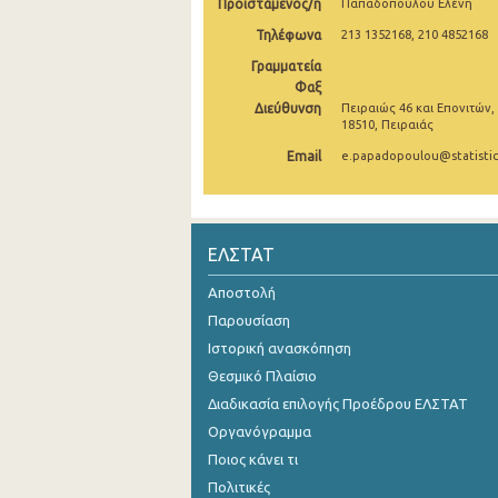
Προϊστάμενος/η
Παπαδοπούλου Ελένη
2006
Τηλέφωνα
213 1352168, 210 4852168
Γραμματεία
2005
Φαξ
Διεύθυνση
Πειραιώς 46 και Επονιτών,
2004
18510, Πειραιάς
Email
e.papadopoulou@statistic
ΕΛΣΤΑΤ
Αποστολή
Παρουσίαση
Ιστορική ανασκόπηση
Θεσμικό Πλαίσιο
Διαδικασία επιλογής Προέδρου ΕΛΣΤΑΤ
Οργανόγραμμα
Ποιος κάνει τι
Πολιτικές