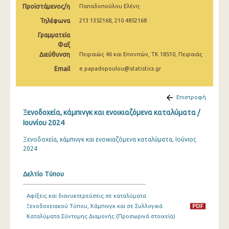
Προϊστάμενος/η
Παπαδοπούλου Ελένη
Φεβρουαρίου 2025
Τηλέφωνα
213 1352168, 210 4852168
Ιανουαρίου 2025
Γραμματεία
2025
Φαξ
Διεύθυνση
Πειραιώς 46 και Επονιτών, ΤΚ 18510, Πειραιάς
Δεκεμβρίου 2024
Email
e.papadopoulou@statistics.gr
Νοεμβρίου 2024
Επιστροφή
Οκτωβρίου 2024
Ξενοδοχεία, κάμπινγκ και ενοικιαζόμενα καταλύματα /
Σεπτεμβρίου 2024
Ιουνίου 2024
Αυγούστου 2024
Ξενοδοχεία, κάμπινγκ και ενοικιαζόμενα καταλύματα, Ιούνιος
2024
Ιουλίου 2024
Ιουνίου 2024
Δελτίο Τύπου
Μαΐου 2024
Αφίξεις και διανυκτερεύσεις σε καταλύματα
Ξενοδοχειακού Τύπου, Κάμπινγκ και σε Συλλογικά
Απριλίου 2024
Καταλύματα Σύντομης Διαμονής (Προσωρινά στοιχεία)
Μαρτίου 2024