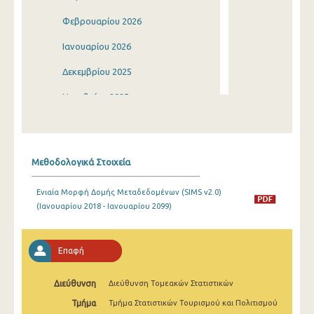
Φεβρουαρίου 2026
Ιανουαρίου 2026
Δεκεμβρίου 2025
Νοεμβρίου 2025
Οκτωβρίου 2025
Σεπτεμβρίου 2025
Μεθοδολογικά Στοιχεία
Αυγούστου 2025
Ενιαία Μορφή Δομής Μεταδεδομένων (SIMS v2.0)
Ιουλίου 2025
(Ιανουαρίου 2018 - Ιανουαρίου 2099)
Ιουνίου 2025
Μαΐου 2025
Επαφή
Απριλίου 2025
Διεύθυνση
Διεύθυνση Τομεακών Στατιστικών
Μαρτίου 2025
Τμήμα
Τμήμα Στατιστικών Τουρισμού και Πολιτισμού