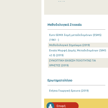
2018
2017
2016
Μεθοδολογικά Στοιχεία
2015
Euro-SDMX δομή μεταδεδομένων (ESMS)
2014
(1961 - )
Μεθοδολογικό Σημείωμα (2019)
2013
Ενιαία Μορφή Δομής Μεταδεδομένων (SIMS
2012
v2.0) (2019)
ΣΥΝΟΠΤΙΚΗ ΕΚΘΕΣΗ ΠΟΙΟΤΗΤΑΣ ΓΙΑ
2011
ΧΡΗΣΤΕΣ (2019)
2010
Ερωτηματολόγιο
2009
2008
Ετήσια Γεωργική Ερευνα (2019)
2007
Επαφή
2006