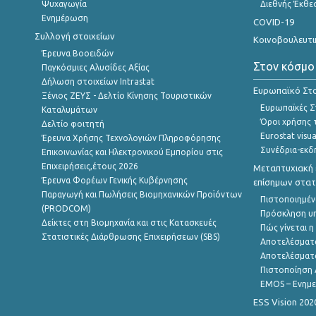
Ψυχαγωγία
Διεθνής Έκθε
Ενημέρωση
COVID-19
Συλλογή στοιχείων
Κοινοβουλευτι
Έρευνα Βοοειδών
Στον κόσμο
Παγκόσμιες Αλυσίδες Αξίας
Δήλωση στοιχείων Intrastat
Ευρωπαϊκό Στα
Ξένιος ΖΕΥΣ - Δελτίο Κίνησης Τουριστικών
Ευρωπαϊκές Στ
Καταλυμάτων
Όροι χρήσης 
Δελτίο φοιτητή
Eurostat visua
Έρευνα Χρήσης Τεχνολογιών Πληροφόρησης
Συνέδρια-εκδ
Επικοινωνίας και Ηλεκτρονικού Εμπορίου στις
Επιχειρήσεις,έτους 2026
Μεταπτυχιακή 
Έρευνα Φορέων Γενικής Κυβέρνησης
επίσημων στατ
Παραγωγή και Πωλήσεις Βιομηχανικών Προϊόντων
Πιστοποιημέν
(PRODCOM)
Πρόσκληση υ
Δείκτες στη Βιομηχανία και στις Κατασκευές
Πώς γίνεται 
Στατιστικές Διάρθρωσης Επιχειρήσεων (SBS)
Αποτελέσματ
Αποτελέσματ
Πιστοποίηση 
EMOS – Ενημε
ESS Vision 202