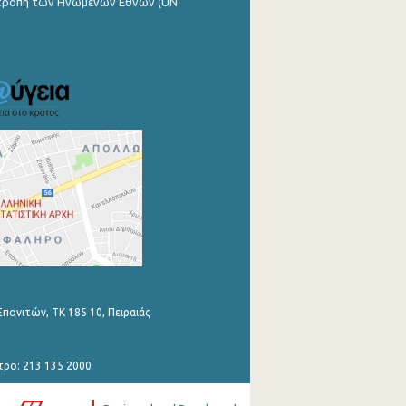
ιτροπή των Ηνωμένων Εθνών (UN
Επονιτών, ΤΚ 185 10, Πειραιάς
τρο: 213 135 2000