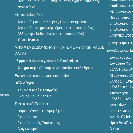
Πνευματικά δικαιώματα και επαναχρησιμοποίηση
Συμβουλευτικ
στοιχείων
Μνημόνια συν
Μικροδεδομένα
Πιστοποίηση 
Αρχεία Δημόσιας Χρήσης (τυποποιημένα)
Επιθεώρηση Ο
Αρχεία Επιστημονικής Χρήσης (τυποποιημένα)
Επιθεώρηση Ο
Άλλα μικροδεδομένα (μη τυποποιημένα)
Ελληνικό Στα
Υποδείγματα
Προγράμματα κ
ANOIXTA ΔΕΔΟΜΕΝΑ ΥΨΗΛΗΣ ΑΞΙΑΣ (HIGH VALUE
Συνέδρια και 
DATA)
Συνεντεύξεις
Ψηφιακά Χαρτογραφικά Υπόβαθρα
Συνέδρια Χρ
Αίτημα παροχής χαρτογραφικών υποβάθρων
ESAC-NUCs 
Έρευνα ικανοποίησης χρηστών
AI powered Dat
Ελλάδα - Κύπ
Βιβλιοθήκη
Ελλάδα-Βουλγ
Κανονισμός λειτουργίας
Συνάντηση
ήσεων
Ενημερωτικά Δελτία
Ελλάδα - Πολω
Στατιστική Παιδεία
Workshop
Παρουσίαση - Το όραμά μας
SmartStatisti
Εκπαίδευση
Net-SILC3 Int
Εκπαιδευτικές Επισκέψεις
Ημερίδα «Στατ
Διαγωνισμοί
Data)