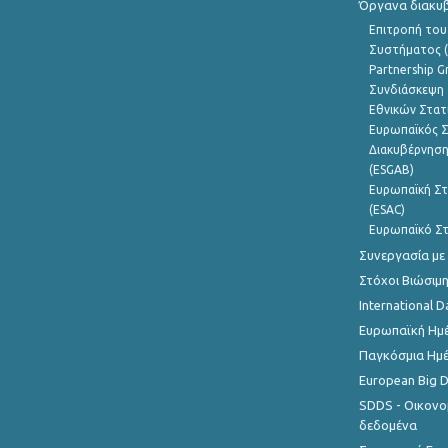
Όργανα διακυ
Επιτροπή του
Συστήματος (
Partnership G
Συνδιάσκεψη 
Εθνικών Στατ
Ευρωπαϊκός Σ
Διακυβέρνηση
(ESGAB)
Ευρωπαϊκή Στ
(ESAC)
Ευρωπαϊκό Στ
Συνεργασία με
Στόχοι Βιώσιμ
International D
Ευρωπαϊκή Ημέ
Παγκόσμια Ημέ
European Big 
SDDS - Οικονο
δεδομένα