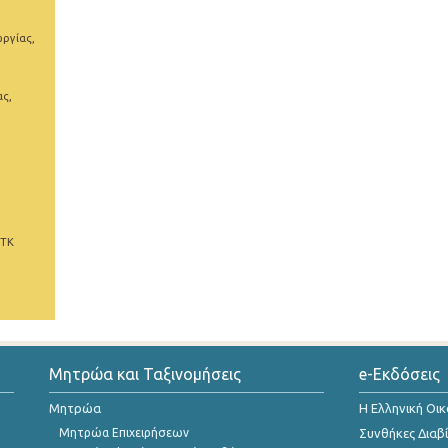
ωργίας,
ας,
 ΤΚ
Μητρώα και Ταξινομήσεις
e-Εκδόσεις
Μητρώα
Η Ελληνική Οι
Μητρώα Επιχειρήσεων
Συνθήκες Διαβ