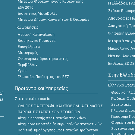
Μητρώο Φορέων Γενικής Κυβέρνησης
Η Ελλάδα με Α
ESA 2010
Στόχοι Βιώσιμ
Διοικητικές Μεταβολές
Απογραφές Πλη
Μητρώο Δήμων, Κοινοτήτων & Οικισμών
Απογραφή Πρ
Ταξινομήσεις
Ψηφιακή Βιβλι
Ατομική Κατανάλωση
Βιομηχανικά Προϊόντα
Ιστορικά Δια
Επαγγέλματα
Ημερολόγιο Α
Μεταφορές
Νέα και Ανακο
Οικονομικές δραστηριότητες
Εκθέσεις SDDS
Περιβάλλον
Υγεία
Στην Ελλάδ
Γλωσσάρι Ποιότητας του ΕΣΣ
Ελληνικό Στατ
Προϊόντα και Υπηρεσίες
Θεσμικό πλαί
Σ)
Στατιστικά στοιχεία
Κώδικας Ορθή
Σ)
Στατιστικές
ΟΔΗΓΙΕΣ ΓΙΑ ΕΓΓΡΑΦΗ ΚΑΙ ΥΠΟΒΟΛΗ ΑΙΤΗΜΑΤΟΣ
Πλαίσιο Διασ
ΠΑΡΟΧΗΣ ΣΤΑΤΙΣΤΙΚΩΝ ΣΤΟΙΧΕΙΩΝ
Γλωσσάρι Ποι
Αίτημα παροχής στατιστικών στοιχείων
Φορείς του 
Αίτημα για υποστήριξη ευρωπαϊκών στατιστικών
Συντονιστική
Πολιτική Τιμολόγησης Στατιστικών Προϊόντων
Συμβουλευτικ