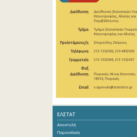
2005
Διεύθυνση
Διεύθυνση Στατιστικών Γε
Κτηνοτροφίας, Αλιείας και
2004
Περιβάλλοντος
Τμήμα
Τμήμα Στατιστικών Γεωργί
2003
Κτηνοτροφίας και Αλιείας
2002
Προϊστάμενος/η
Σπυρούλης Στέργιος
Τηλέφωνα
213 1352050, 210 4852050
2001
Γραμματεία
213 1352049, 213 1352457
1991
Φαξ
Διεύθυνση
Πειραιώς 46 και Επονιτών,
1961
18510, Πειραιάς
Email
s.spyroulis@statistics.gr
ΕΛΣΤΑΤ
Αποστολή
Παρουσίαση