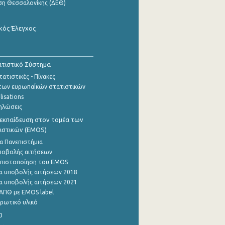
ση Θεσσαλονίκης (ΔΕΘ)
κός Έλεγχος
τιστικό Σύστημα
ατιστικές - Πίνακες
των ευρωπαΪκών στατιστικών
lisations
ηλώσεις
εκπαίδευση στον τομέα των
ιστικών (EMOS)
α Πανεπιστήμια
ποβολής αιτήσεων
η πιστοποίηση του EMOS
α υποβολής αιτήσεων 2018
α υποβολής αιτήσεων 2021
ΑΠΘ με EMOS label
ρωτικό υλικό
0