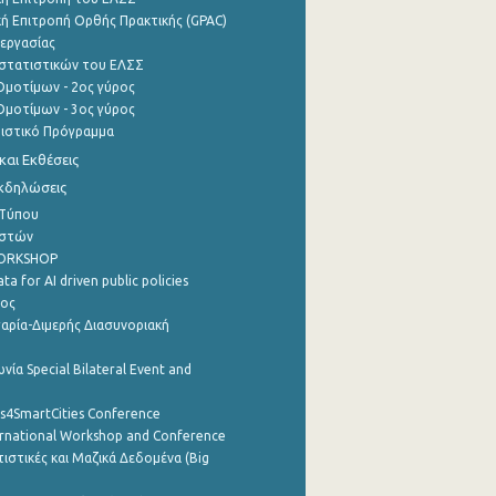
ή Επιτροπή Ορθής Πρακτικής (GPAC)
εργασίας
στατιστικών του ΕΛΣΣ
μοτίμων - 2ος γύρος
μοτίμων - 3ος γύρος
τιστικό Πρόγραμμα
αι Εκθέσεις
Εκδηλώσεις
 Τύπου
ηστών
WORKSHOP
a for AI driven public policies
ρος
αρία-Διμερής Διασυνοριακή
νία Special Bilateral Event and
cs4SmartCities Conference
ernational Workshop and Conference
ιστικές και Μαζικά Δεδομένα (Big