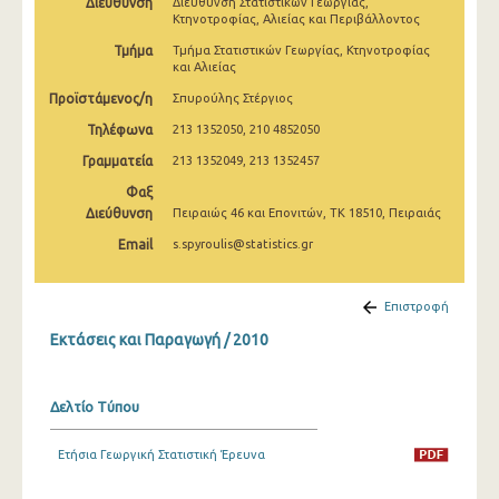
Διεύθυνση
Διεύθυνση Στατιστικών Γεωργίας,
2009
Κτηνοτροφίας, Αλιείας και Περιβάλλοντος
Τμήμα
Τμήμα Στατιστικών Γεωργίας, Κτηνοτροφίας
2008
και Αλιείας
2007
Προϊστάμενος/η
Σπυρούλης Στέργιος
Τηλέφωνα
213 1352050, 210 4852050
2006
Γραμματεία
213 1352049, 213 1352457
2005
Φαξ
Διεύθυνση
Πειραιώς 46 και Επονιτών, ΤΚ 18510, Πειραιάς
2004
Email
s.spyroulis@statistics.gr
2003
2002
Επιστροφή
2001
Εκτάσεις και Παραγωγή / 2010
1991
Δελτίο Τύπου
1961
Ετήσια Γεωργική Στατιστική Έρευνα