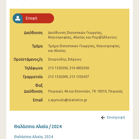
Ιανουαρίου 2009
Ιανουαρίου 2008
Επαφή
Ιανουαρίου 2007
Διεύθυνση
Διεύθυνση Στατιστικών Γεωργίας,
Κτηνοτροφίας, Αλιείας και Περιβάλλοντος
Ιανουαρίου 2006
Τμήμα
Τμήμα Στατιστικών Γεωργίας, Κτηνοτροφίας
Ιανουαρίου 2005
και Αλιείας
Προϊστάμενος/η
Σπυρούλης Στέργιος
Ιανουαρίου 2004
Τηλέφωνα
213 1352050, 210 4852050
Ιανουαρίου 2000
Γραμματεία
213 1352049, 213 1352457
1991
Φαξ
Διεύθυνση
Πειραιώς 46 και Επονιτών, ΤΚ 18510, Πειραιάς
Ιανουαρίου 1964
Email
s.spyroulis@statistics.gr
Επιστροφή
Θαλάσσια Αλιεία / 2024
Θαλάσσια Αλιεία, 2024