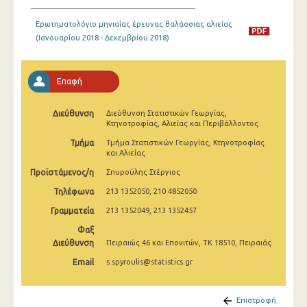
Ιανουαρίου 2009
Ερωτηματολόγιο μηνιαίας έρευνας θαλάσσιας αλιείας
Ιανουαρίου 2008
(Ιανουαρίου 2018 - Δεκεμβρίου 2018)
Ιανουαρίου 2007
Επαφή
Ιανουαρίου 2006
Ιανουαρίου 2005
Διεύθυνση
Διεύθυνση Στατιστικών Γεωργίας,
Κτηνοτροφίας, Αλιείας και Περιβάλλοντος
Ιανουαρίου 2004
Τμήμα
Τμήμα Στατιστικών Γεωργίας, Κτηνοτροφίας
και Αλιείας
Ιανουαρίου 2000
Προϊστάμενος/η
Σπυρούλης Στέργιος
1991
Τηλέφωνα
213 1352050, 210 4852050
Ιανουαρίου 1964
Γραμματεία
213 1352049, 213 1352457
Φαξ
Διεύθυνση
Πειραιώς 46 και Επονιτών, ΤΚ 18510, Πειραιάς
Email
s.spyroulis@statistics.gr
Επιστροφή