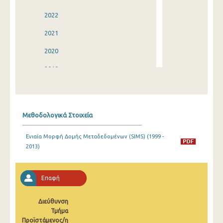
2022
2021
2020
2019
2018
2017
Μεθοδολογικά Στοιχεία
2016
Ενιαία Μορφή Δομής Μεταδεδομένων (SIMS) (1999 -
2015
2013)
2014
2013
Επαφή
2012
Διεύθυνση
Τμήμα
2011
Προϊστάμενος/η