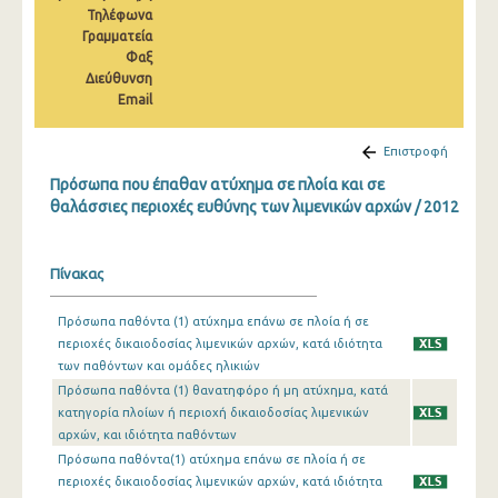
Τηλέφωνα
2010
Γραμματεία
2009
Φαξ
Διεύθυνση
2008
Email
2007
Επιστροφή
2006
Πρόσωπα που έπαθαν ατύχημα σε πλοία και σε
θαλάσσιες περιοχές ευθύνης των λιμενικών αρχών / 2012
2005
2004
Πίνακας
2003
Πρόσωπα παθόντα (1) ατύχημα επάνω σε πλοία ή σε
2002
περιοχές δικαιοδοσίας λιμενικών αρχών, κατά ιδιότητα
των παθόντων και ομάδες ηλικιών
2001
Πρόσωπα παθόντα (1) θανατηφόρο ή μη ατύχημα, κατά
κατηγορία πλοίων ή περιοχή δικαιοδοσίας λιμενικών
2000
αρχών, και ιδιότητα παθόντων
1999
Πρόσωπα παθόντα(1) ατύχημα επάνω σε πλοία ή σε
περιοχές δικαιοδοσίας λιμενικών αρχών, κατά ιδιότητα