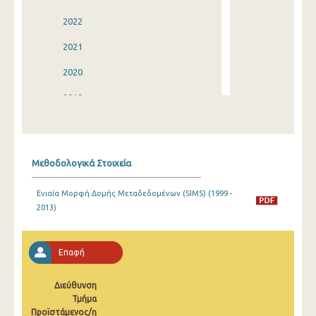
2022
2021
2020
2019
2018
2017
Μεθοδολογικά Στοιχεία
2016
Ενιαία Μορφή Δομής Μεταδεδομένων (SIMS) (1999 -
2015
2013)
2014
2013
Επαφή
2012
Διεύθυνση
Τμήμα
2011
Προϊστάμενος/η