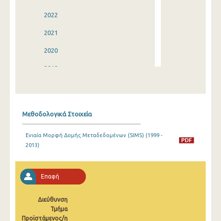
2022
2021
2020
2019
2018
2017
Μεθοδολογικά Στοιχεία
2016
Ενιαία Μορφή Δομής Μεταδεδομένων (SIMS) (1999 -
2015
2013)
2014
2013
Επαφή
2012
Διεύθυνση
Τμήμα
2011
Προϊστάμενος/η