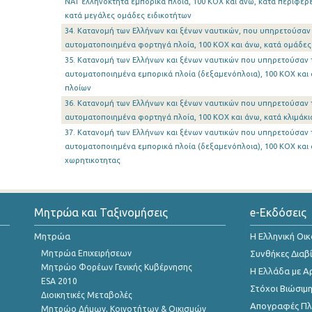
ΝΑΤ ελληνόκτητα εμπορικά πλοία, 100 ΚΟΧ και άνω, κατά περιφέρε
κατά μεγάλες ομάδες ειδικοτήτων
34. Κατανομή των Ελλήνων και ξένων ναυτικών, που υπηρετούσαν τ
αυτοματοποιημένα φορτηγά πλοία, 100 ΚΟΧ και άνω, κατά ομάδες
35. Κατανομή των Ελλήνων και ξένων ναυτικών που υπηρετούσαν τ
αυτοματοποιημένα εμπορικά πλοία (δεξαμενόπλοια), 100 ΚΟΧ και 
πλοίων
36. Κατανομή των Ελλήνων και ξένων ναυτικών που υπηρετούσαν τ
αυτοματοποιημένα φορτηγά πλοία, 100 ΚΟΧ και άνω, κατά κλιμάκι
37. Κατανομή των Ελλήνων και ξένων ναυτικών που υπηρετούσαν τ
αυτοματοποιημένα εμπορικά πλοία (δεξαμενόπλοια), 100 ΚΟΧ και ά
χωρητικοτητας
Μητρώα και Ταξινομήσεις
e-Εκδόσεις
Μητρώα
Η Ελληνική Οι
Μητρώα Επιχειρήσεων
Συνθήκες Διαβ
Μητρώο Φορέων Γενικής Κυβέρνησης
Η Ελλάδα με Α
ESA 2010
Στόχοι Βιώσιμ
Διοικητικές Μεταβολές
Απογραφές Πλη
Μητρώο Δήμων, Κοινοτήτων & Οικισμών