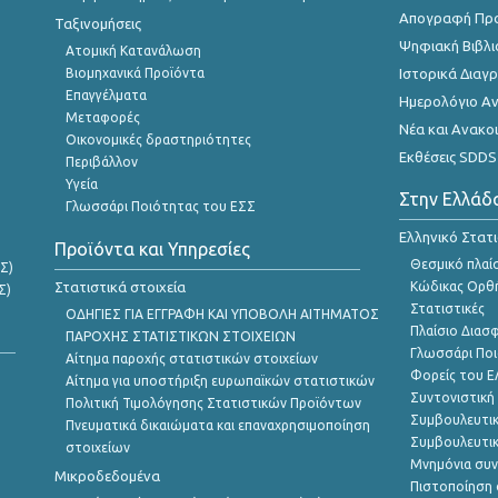
Απογραφή Πρ
Ταξινομήσεις
Ψηφιακή Βιβλι
Ατομική Κατανάλωση
Βιομηχανικά Προϊόντα
Ιστορικά Δια
Επαγγέλματα
Ημερολόγιο Α
Μεταφορές
Νέα και Ανακο
Οικονομικές δραστηριότητες
Εκθέσεις SDDS
Περιβάλλον
Υγεία
Στην Ελλάδ
Γλωσσάρι Ποιότητας του ΕΣΣ
Ελληνικό Στατ
Προϊόντα και Υπηρεσίες
Θεσμικό πλαί
Σ)
Στατιστικά στοιχεία
Κώδικας Ορθή
Σ)
Στατιστικές
ΟΔΗΓΙΕΣ ΓΙΑ ΕΓΓΡΑΦΗ ΚΑΙ ΥΠΟΒΟΛΗ ΑΙΤΗΜΑΤΟΣ
Πλαίσιο Διασ
ΠΑΡΟΧΗΣ ΣΤΑΤΙΣΤΙΚΩΝ ΣΤΟΙΧΕΙΩΝ
Γλωσσάρι Ποι
Αίτημα παροχής στατιστικών στοιχείων
Φορείς του 
Αίτημα για υποστήριξη ευρωπαϊκών στατιστικών
Συντονιστική
Πολιτική Τιμολόγησης Στατιστικών Προϊόντων
Συμβουλευτικ
Πνευματικά δικαιώματα και επαναχρησιμοποίηση
Συμβουλευτικ
στοιχείων
Μνημόνια συν
Μικροδεδομένα
Πιστοποίηση 