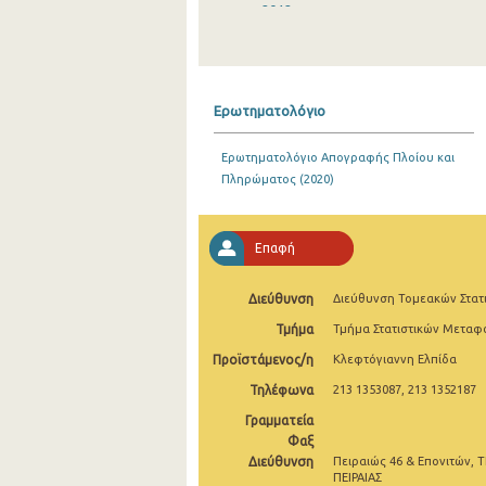
2012
2010
2008
Ερωτηματολόγιο
2006
Ερωτηματολόγιο Απογραφής Πλοίου και
2004
Πληρώματος (2020)
2002
2000
Επαφή
Διεύθυνση
Διεύθυνση Τομεακών Στατ
Τμήμα
Τμήμα Στατιστικών Μετα
Προϊστάμενος/η
Κλεφτόγιαννη Ελπίδα
Τηλέφωνα
213 1353087, 213 1352187
Γραμματεία
Φαξ
Διεύθυνση
Πειραιώς 46 & Επονιτών, Τ
ΠΕΙΡΑΙΑΣ