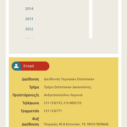
2014
2013
2012
2011
2010
2009
Επαφή
2008
Διεύθυνση
Διεύθυνση Τομεακών Στατιστικών
2007
Τμήμα
Τμήμα Στατιστικών Δικαιοσύνης
2006
Προϊστάμενος/η
Ανδριτσοπούλου Λεμονιά
2005
Τηλέφωνα
213 1352135, 210 4852135
2004
Γραμματεία
213 1352771
Φαξ
2003
Διεύθυνση
Πειραιώς 46 & Επονιτών, ΤΚ 18510 ΠΕΙΡΑΙΑΣ