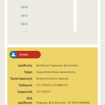
2014
2013
2012
2011
2010
2009
Επαφή
2008
Διεύθυνση
Διεύθυνση Τομεακών Στατιστικών
2007
Τμήμα
Τμήμα Στατιστικών Δικαιοσύνης
2006
Προϊστάμενος/η
Ανδριτσοπούλου Λεμονιά
2005
Τηλέφωνα
213 1352135, 210 4852135
2004
Γραμματεία
213 1352771
Φαξ
2003
Διεύθυνση
Πειραιώς 46 & Επονιτών, ΤΚ 18510 ΠΕΙΡΑΙΑΣ