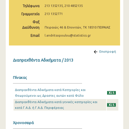
2009
Τηλέφωνα
213 1352135, 210 4852135
Γραμματεία
213 1352771
2008
Φαξ
2007
Διεύθυνση
Πειραιώς 46 & Επονιτών, ΤΚ 18510 ΠΕΙΡΑΙΑΣ
2006
Email
l.andritsopoulou@statistics.gr
2005
Επιστροφή
2004
Διαπραχθέντα Αδικήματα / 2013
2003
2002
Πίνακας
2001
Διαπραχθέντα Αδικήματα κατά Κατηγορίες και
Θεωρούμενοι ως Δραστες αυτών κατά Φύλο
2000
Διαπραχθέντα Αδικήματα κατά γενικές κατηγορίες και
1999
κατά Γ.Α.Δ. ή Γ.Α.Δ. Περιφέρειας
1998
Χρονοσειρά