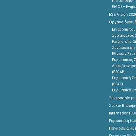
Πιστοποίηση 
EMOS – Ενημε
ESS Vision 202
Όργανα διακυ
Επιτροπή του
Συστήματος (
Partnership G
Συνδιάσκεψη 
Εθνικών Στατ
Ευρωπαϊκός Σ
Διακυβέρνηση
(ESGAB)
Ευρωπαϊκή Στ
(ESAC)
Ευρωπαϊκό Στ
Συνεργασία με
Στόχοι Βιώσιμ
International D
Ευρωπαϊκή Ημέ
Παγκόσμια Ημέ
European Big 