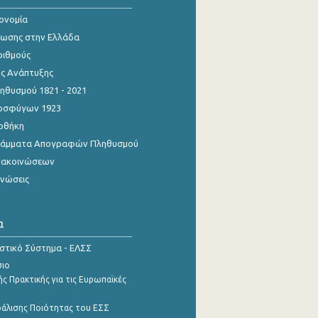
κονομία
ίωσης στην Ελλάδα
ριθμούς
ης Ανάπτυξης
θυσμού 1821 - 2021
οσφύγων 1923
οθήκη
γράμματα Απογραφών Πληθυσμού
νακοινώσεων
ινώσεις
α
ιστικό Σύστημα - ΕΛΣΣ
σιο
ς Πρακτικής για τις Ευρωπαϊκές
φάλισης Ποιότητας του ΕΣΣ