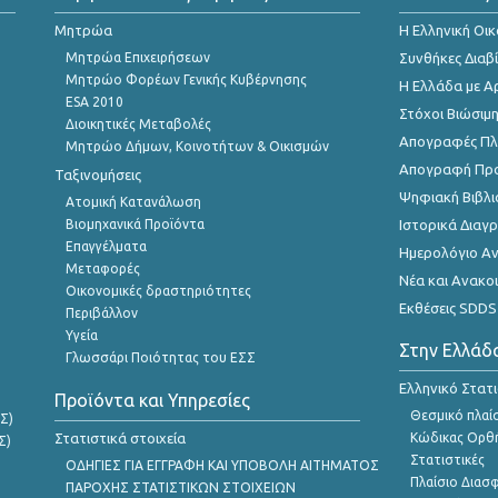
Μητρώα
Η Ελληνική Οι
Μητρώα Επιχειρήσεων
Συνθήκες Διαβ
Μητρώο Φορέων Γενικής Κυβέρνησης
Η Ελλάδα με Α
ESA 2010
Στόχοι Βιώσιμ
Διοικητικές Μεταβολές
Απογραφές Πλη
Μητρώο Δήμων, Κοινοτήτων & Οικισμών
Απογραφή Πρ
Ταξινομήσεις
Ψηφιακή Βιβλι
Ατομική Κατανάλωση
Βιομηχανικά Προϊόντα
Ιστορικά Δια
Επαγγέλματα
Ημερολόγιο Α
Μεταφορές
Νέα και Ανακο
Οικονομικές δραστηριότητες
Εκθέσεις SDDS
Περιβάλλον
Υγεία
Στην Ελλάδ
Γλωσσάρι Ποιότητας του ΕΣΣ
Ελληνικό Στατ
Προϊόντα και Υπηρεσίες
Θεσμικό πλαί
Σ)
Στατιστικά στοιχεία
Κώδικας Ορθή
Σ)
Στατιστικές
ΟΔΗΓΙΕΣ ΓΙΑ ΕΓΓΡΑΦΗ ΚΑΙ ΥΠΟΒΟΛΗ ΑΙΤΗΜΑΤΟΣ
Πλαίσιο Διασ
ΠΑΡΟΧΗΣ ΣΤΑΤΙΣΤΙΚΩΝ ΣΤΟΙΧΕΙΩΝ