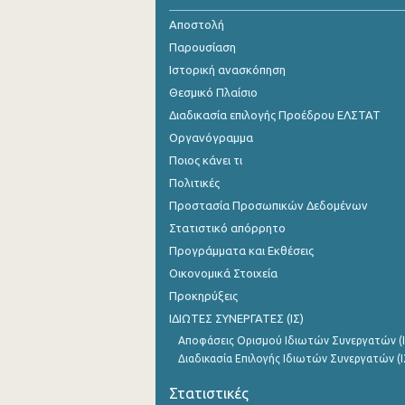
Αποστολή
2005
Παρουσίαση
2004
Ιστορική ανασκόπηση
2003
Θεσμικό Πλαίσιο
Διαδικασία επιλογής Προέδρου ΕΛΣΤΑΤ
2002
Οργανόγραμμα
2001
Ποιος κάνει τι
Πολιτικές
2000
Προστασία Προσωπικών Δεδομένων
1999
Στατιστικό απόρρητο
Προγράμματα και Εκθέσεις
1998
Οικονομικά Στοιχεία
Προκηρύξεις
ΙΔΙΩΤΕΣ ΣΥΝΕΡΓΑΤΕΣ (ΙΣ)
Αποφάσεις Ορισμού Ιδιωτών Συνεργατών (Ι
Διαδικασία Επιλογής Ιδιωτών Συνεργατών (Ι
Στατιστικές