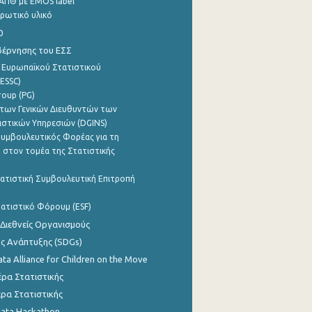
ΑΠΘ με EMOS label
ρωτικό υλικό
0
βέρνησης του ΕΣΣ
 Ευρωπαϊκού Στατιστικού
ESSC)
roup (PG)
των Γενικών Διευθυντών των
ιστικών Υπηρεσιών (DGINS)
υμβουλευτικός Φορέας για τη
 στον τομέα της Στατιστικής
ατιστική Συμβουλευτική Επιτροπή
ατιστικό Φόρουμ (ESF)
 Διεθνείς Οργανισμούς
ης Ανάπτυξης (SDGs)
ata Alliance for Children on the Move
ρα Στατιστικής
ρα Στατιστικής
Data Hackathon