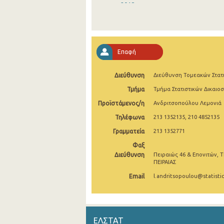
2018
2017
2016
Επαφή
2015
Διεύθυνση
Διεύθυνση Τομεακών Στατ
2014
Τμήμα
Τμήμα Στατιστικών Δικαιο
2013
Προϊστάμενος/η
Ανδριτσοπούλου Λεμονιά
2012
Τηλέφωνα
213 1352135, 210 4852135
2011
Γραμματεία
213 1352771
Φαξ
2010
Διεύθυνση
Πειραιώς 46 & Επονιτών, Τ
ΠΕΙΡΑΙΑΣ
2009
Email
l.andritsopoulou@statistic
2008
2007
ΕΛΣΤΑΤ
2006