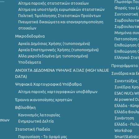
Γλωσσάρι Ποι
Αίτημα παροχής στατιστικών στοιχείων
Φορείς του 
Αίτημα για υποστήριξη ευρωπαϊκών στατιστικών
Συντονιστική
Πολιτική Τιμολόγησης Στατιστικών Προϊόντων
Συμβουλευτικ
Πνευματικά δικαιώματα και επαναχρησιμοποίηση
Συμβουλευτικ
στοιχείων
Μνημόνια συν
Μικροδεδομένα
Πιστοποίηση 
Αρχεία Δημόσιας Χρήσης (τυποποιημένα)
Επιθεώρηση Ο
Αρχεία Επιστημονικής Χρήσης (τυποποιημένα)
Επιθεώρηση Ο
Άλλα μικροδεδομένα (μη τυποποιημένα)
Ελληνικό Στα
Υποδείγματα
Προγράμματα κ
ANOIXTA ΔΕΔΟΜΕΝΑ ΥΨΗΛΗΣ ΑΞΙΑΣ (HIGH VALUE
Συνέδρια και 
DATA)
Συνεντεύξεις
Ψηφιακά Χαρτογραφικά Υπόβαθρα
Συνέδρια Χρ
Αίτημα παροχής χαρτογραφικών υποβάθρων
ESAC-NUCs 
Έρευνα ικανοποίησης χρηστών
AI powered Dat
Ελλάδα - Κύπ
Βιβλιοθήκη
Ελλάδα-Βουλγ
Κανονισμός λειτουργίας
Συνάντηση
ήσεων
Ενημερωτικά Δελτία
Ελλάδα - Πολω
Στατιστική Παιδεία
Workshop
Παρουσίαση - Το όραμά μας
SmartStatisti