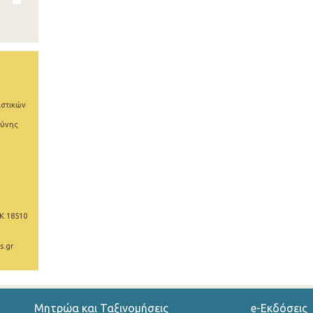
ιστικών
σύνης
Κ 18510
s.gr
Μητρώα και Ταξινομήσεις
e-Εκδόσεις