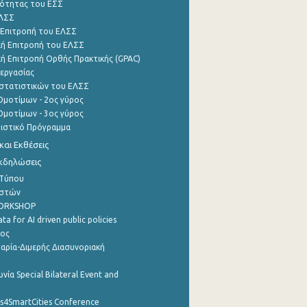
ότητας του ΕΣΣ
ΕΛΣΣ
 Επιτροπή του ΕΛΣΣ
ή Επιτροπή του ΕΛΣΣ
ή Επιτροπή Ορθής Πρακτικής (GPAC)
εργασίας
στατιστικών του ΕΛΣΣ
μοτίμων - 2ος γύρος
μοτίμων - 3ος γύρος
τιστικό Πρόγραμμα
αι Εκθέσεις
Εκδηλώσεις
 Τύπου
ηστών
WORKSHOP
a for AI driven public policies
ρος
αρία-Διμερής Διασυνοριακή
νία Special Bilateral Event and
cs4SmartCities Conference