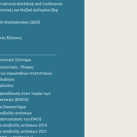
ernational Workshop and Conference
ιστικές και Μαζικά Δεδομένα (Big
ση Θεσσαλονίκης (ΔΕΘ)
κός Έλεγχος
τιστικό Σύστημα
ατιστικές - Πίνακες
των ευρωπαΪκών στατιστικών
lisations
ηλώσεις
εκπαίδευση στον τομέα των
ιστικών (EMOS)
α Πανεπιστήμια
ποβολής αιτήσεων
η πιστοποίηση του EMOS
α υποβολής αιτήσεων 2018
α υποβολής αιτήσεων 2021