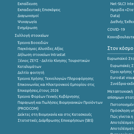
Εκπαίδευση
Net-SILC3 Int
Εκπαιδευτικές Επισκέψεις
Ημερίδα «Στατ
Διαγωνισμοί
Data)
Ψυχαγωγία
Διεθνής Έκθε
Ενημέρωση
COVID-19
Συλλογή στοιχείων
Κοινοβουλευτι
Έρευνα Βοοειδών
Στον κόσμο
Παγκόσμιες Αλυσίδες Αξίας
Δήλωση στοιχείων Intrastat
Ευρωπαϊκό Στα
Ξένιος ΖΕΥΣ - Δελτίο Κίνησης Τουριστικών
Ευρωπαϊκές Στ
Καταλυμάτων
Όροι χρήσης 
Δελτίο φοιτητή
Eurostat visua
Έρευνα Χρήσης Τεχνολογιών Πληροφόρησης
Συνέδρια-εκδ
Επικοινωνίας και Ηλεκτρονικού Εμπορίου στις
Επιχειρήσεις,έτους 2026
Μεταπτυχιακή 
Έρευνα Φορέων Γενικής Κυβέρνησης
επίσημων στατ
Παραγωγή και Πωλήσεις Βιομηχανικών Προϊόντων
Πιστοποιημέν
(PRODCOM)
Πρόσκληση υ
Δείκτες στη Βιομηχανία και στις Κατασκευές
Πώς γίνεται 
Στατιστικές Διάρθρωσης Επιχειρήσεων (SBS)
Αποτελέσματ
Αποτελέσματ