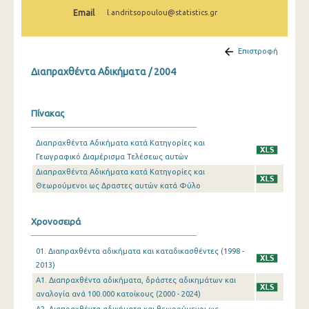
2009
Email
l.andritsopoulou@statistics.gr
2008
Επιστροφή
2007
Διαπραχθέντα Αδικήματα / 2004
2006
2005
Πίνακας
2004
Διαπραχθέντα Αδικήματα κατά Κατηγορίες και
Γεωγραφικό Διαμέρισμα Τελέσεως αυτών
2003
Διαπραχθέντα Αδικήματα κατά Κατηγορίες και
2002
Θεωρούμενοι ως Δραστες αυτών κατά Φύλο
2001
Χρονοσειρά
2000
01. Διαπραχθέντα αδικήματα και καταδικασθέντες (1998 -
1999
2013)
Α1. Διαπραχθέντα αδικήματα, δράστες αδικημάτων και
1998
αναλογία ανά 100.000 κατοίκους (2000 - 2024)