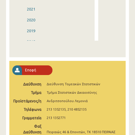
2021
2020
2019
2018
2017
2016
Επαφή
2015
Διεύθυνση
Διεύθυνση Τομεακών Στατιστικών
2014
Τμήμα
Τμήμα Στατιστικών Δικαιοσύνης
2013
Προϊστάμενος/η
Ανδριτσοπούλου Λεμονιά
2012
Τηλέφωνα
213 1352135, 210 4852135
2011
Γραμματεία
213 1352771
Φαξ
2010
Διεύθυνση
Πειραιώς 46 & Επονιτών, ΤΚ 18510 ΠΕΙΡΑΙΑΣ