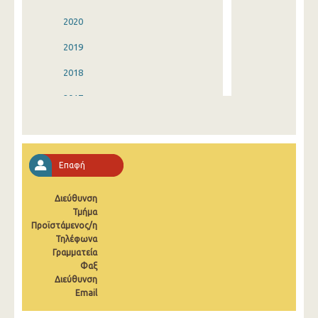
2020
2019
2018
2017
2016
2015
Επαφή
2014
Διεύθυνση
2013
Τμήμα
Προϊστάμενος/η
2012
Τηλέφωνα
2011
Γραμματεία
Φαξ
2010
Διεύθυνση
Email
2009