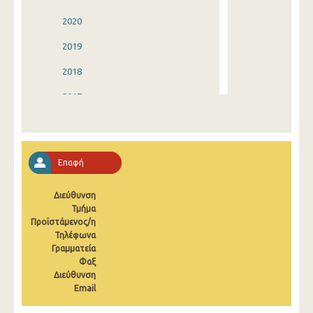
2020
2019
2018
2017
2016
2015
Επαφή
2014
Διεύθυνση
2013
Τμήμα
Προϊστάμενος/η
2012
Τηλέφωνα
2011
Γραμματεία
Φαξ
2010
Διεύθυνση
Email
2009