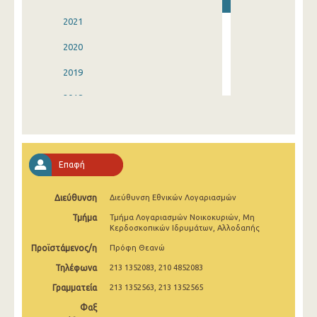
2021
2020
2019
2018
2017
2016
Επαφή
2015
Διεύθυνση
Διεύθυνση Εθνικών Λογαριασμών
2014
Τμήμα
Τμήμα Λογαριασμών Νοικοκυριών, Μη
2013
Κερδοσκοπικών Ιδρυμάτων, Αλλοδαπής
Προϊστάμενος/η
Πρόφη Θεανώ
1993
Τηλέφωνα
213 1352083, 210 4852083
Γραμματεία
213 1352563, 213 1352565
Φαξ