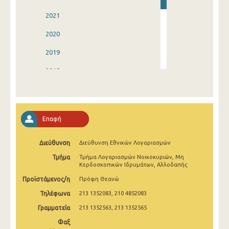
2021
2020
2019
2018
2017
2016
Επαφή
2015
Διεύθυνση
Διεύθυνση Εθνικών Λογαριασμών
2014
Τμήμα
Τμήμα Λογαριασμών Νοικοκυριών, Μη
2013
Κερδοσκοπικών Ιδρυμάτων, Αλλοδαπής
Προϊστάμενος/η
Πρόφη Θεανώ
1993
Τηλέφωνα
213 1352083, 210 4852083
Γραμματεία
213 1352563, 213 1352565
Φαξ