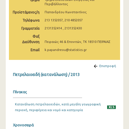
2009
Περιβάλλοντος
Προϊστάμενος/η
Παπανδρέου Κωνσταντίνος
2008
Τηλέφωνα
213 1352057, 210 4852057
2007
Γραμματεία
2131352414 , 2131352430
2006
Φαξ
Διεύθυνση
Πειραιώς 46 & Επονιτών, ΤΚ 18510 ΠΕΙΡΑΙΑΣ
2005
Email
k.papandreou@statistics.gr
2004
2003
Επιστροφή
Πετρελαιοειδή (κατανάλωση) / 2013
2002
2001
Πίνακας
2000
Κατανάλωση πετρελαιοειδών, κατά μεγάλη γεωγραφική
περιοχή, περιφέρεια και νομό και κατηγορία
Χρονοσειρά