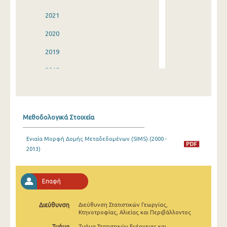
2021
2020
2019
2018
2017
2016
Μεθοδολογικά Στοιχεία
2015
Ενιαία Μορφή Δομής Μεταδεδομένων (SIMS) (2000 -
2014
2013)
2013
2012
Επαφή
2011
Διεύθυνση
Διεύθυνση Στατιστικών Γεωργίας,
Κτηνοτροφίας, Αλιείας και Περιβάλλοντος
2010
Τμήμα
Τμήμα Στατιστικών Ενέργειας και