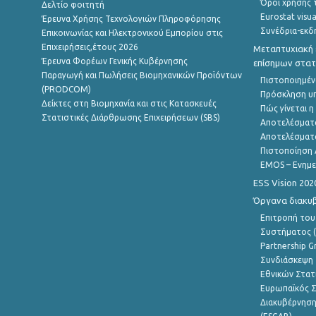
Όροι χρήσης 
Δελτίο φοιτητή
Eurostat visua
Έρευνα Χρήσης Τεχνολογιών Πληροφόρησης
Συνέδρια-εκδ
Επικοινωνίας και Ηλεκτρονικού Εμπορίου στις
Επιχειρήσεις,έτους 2026
Μεταπτυχιακή 
Έρευνα Φορέων Γενικής Κυβέρνησης
επίσημων στατ
Παραγωγή και Πωλήσεις Βιομηχανικών Προϊόντων
Πιστοποιημέν
(PRODCOM)
Πρόσκληση υ
Δείκτες στη Βιομηχανία και στις Κατασκευές
Πώς γίνεται 
Στατιστικές Διάρθρωσης Επιχειρήσεων (SBS)
Αποτελέσματ
Αποτελέσματ
Πιστοποίηση 
EMOS – Ενημε
ESS Vision 202
Όργανα διακυ
Επιτροπή του
Συστήματος (
Partnership G
Συνδιάσκεψη 
Εθνικών Στατ
Ευρωπαϊκός Σ
Διακυβέρνηση