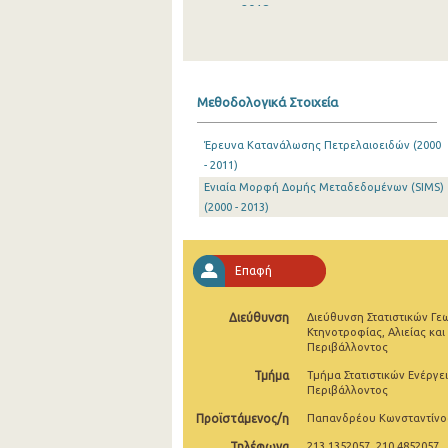
2018
2017
2016
Μεθοδολογικά Στοιχεία
2015
Έρευνα Κατανάλωσης Πετρελαιοειδών (2000
2014
- 2011)
Ενιαία Μορφή Δομής Μεταδεδομένων (SIMS)
2013
(2000 - 2013)
2012
2011
Επαφή
2010
Διεύθυνση
Διεύθυνση Στατιστικών Γε
2009
Κτηνοτροφίας, Αλιείας και
Περιβάλλοντος
2008
Τμήμα
Τμήμα Στατιστικών Ενέργει
Περιβάλλοντος
2007
Προϊστάμενος/η
Παπανδρέου Κωνσταντίνο
2006
Τηλέφωνα
213 1352057, 210 4852057