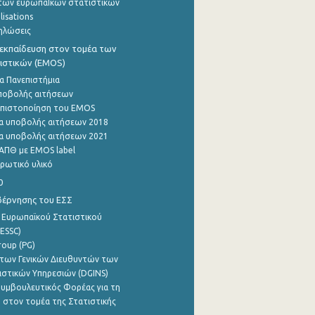
των ευρωπαΪκών στατιστικών
lisations
ηλώσεις
εκπαίδευση στον τομέα των
ιστικών (EMOS)
α Πανεπιστήμια
ποβολής αιτήσεων
η πιστοποίηση του EMOS
α υποβολής αιτήσεων 2018
α υποβολής αιτήσεων 2021
ΑΠΘ με EMOS label
ρωτικό υλικό
0
βέρνησης του ΕΣΣ
 Ευρωπαϊκού Στατιστικού
ESSC)
roup (PG)
των Γενικών Διευθυντών των
ιστικών Υπηρεσιών (DGINS)
υμβουλευτικός Φορέας για τη
 στον τομέα της Στατιστικής