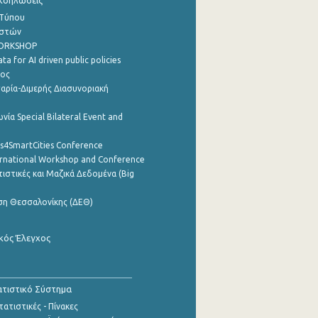
Εκδηλώσεις
 Τύπου
ηστών
WORKSHOP
a for AI driven public policies
ρος
αρία-Διμερής Διασυνοριακή
νία Special Bilateral Event and
cs4SmartCities Conference
ernational Workshop and Conference
ιστικές και Μαζικά Δεδομένα (Big
ση Θεσσαλονίκης (ΔΕΘ)
κός Έλεγχος
τιστικό Σύστημα
ατιστικές - Πίνακες