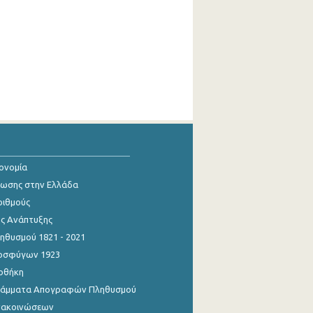
κονομία
ίωσης στην Ελλάδα
ριθμούς
ης Ανάπτυξης
θυσμού 1821 - 2021
οσφύγων 1923
οθήκη
γράμματα Απογραφών Πληθυσμού
νακοινώσεων