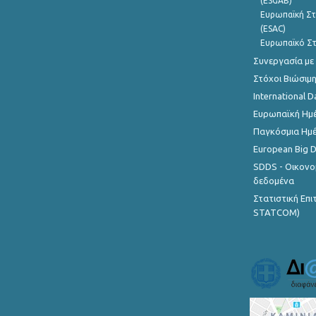
(ESGAB)
Ευρωπαϊκή Στ
(ESAC)
Ευρωπαϊκό Στ
Συνεργασία με
Στόχοι Βιώσιμ
International D
Ευρωπαϊκή Ημέ
Παγκόσμια Ημέ
European Big 
SDDS - Οικονο
δεδομένα
Στατιστική Επ
STATCOM)