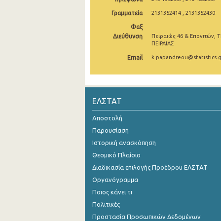
Γραμματεία
2131352414 , 2131352430
2005
Φαξ
2004
Διεύθυνση
Πειραιώς 46 & Επονιτών, Τ
ΠΕΙΡΑΙΑΣ
2003
Email
k.papandreou@statistics.g
2002
2001
ΕΛΣΤΑΤ
2000
Αποστολή
Παρουσίαση
Ιστορική ανασκόπηση
Θεσμικό Πλαίσιο
Διαδικασία επιλογής Προέδρου ΕΛΣΤΑΤ
Οργανόγραμμα
Ποιος κάνει τι
Πολιτικές
Προστασία Προσωπικών Δεδομένων