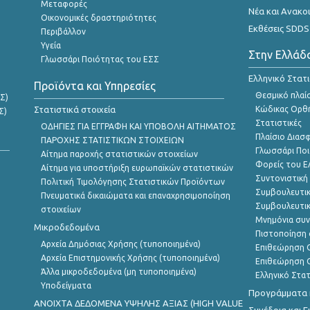
Μεταφορές
Νέα και Ανακο
Οικονομικές δραστηριότητες
Εκθέσεις SDDS
Περιβάλλον
Υγεία
Στην Ελλάδ
Γλωσσάρι Ποιότητας του ΕΣΣ
Ελληνικό Στατ
Προϊόντα και Υπηρεσίες
Θεσμικό πλαί
Σ)
Στατιστικά στοιχεία
Κώδικας Ορθή
Σ)
Στατιστικές
ΟΔΗΓΙΕΣ ΓΙΑ ΕΓΓΡΑΦΗ ΚΑΙ ΥΠΟΒΟΛΗ ΑΙΤΗΜΑΤΟΣ
Πλαίσιο Διασ
ΠΑΡΟΧΗΣ ΣΤΑΤΙΣΤΙΚΩΝ ΣΤΟΙΧΕΙΩΝ
Γλωσσάρι Ποι
Αίτημα παροχής στατιστικών στοιχείων
Φορείς του 
Αίτημα για υποστήριξη ευρωπαϊκών στατιστικών
Συντονιστική
Πολιτική Τιμολόγησης Στατιστικών Προϊόντων
Συμβουλευτικ
Πνευματικά δικαιώματα και επαναχρησιμοποίηση
Συμβουλευτικ
στοιχείων
Μνημόνια συν
Μικροδεδομένα
Πιστοποίηση 
Αρχεία Δημόσιας Χρήσης (τυποποιημένα)
Επιθεώρηση Ο
Αρχεία Επιστημονικής Χρήσης (τυποποιημένα)
Επιθεώρηση Ο
Άλλα μικροδεδομένα (μη τυποποιημένα)
Ελληνικό Στα
Υποδείγματα
Προγράμματα κ
ANOIXTA ΔΕΔΟΜΕΝΑ ΥΨΗΛΗΣ ΑΞΙΑΣ (HIGH VALUE