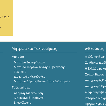
Κ 18510
r
Μητρώα και Ταξινομήσεις
e-Εκδόσεις
Μητρώα
Η Ελληνική Οι
Μητρώα Επιχειρήσεων
Συνθήκες Διαβ
Μητρώο Φορέων Γενικής Κυβέρνησης
Η Ελλάδα με Α
ESA 2010
Στόχοι Βιώσιμ
Διοικητικές Μεταβολές
Απογραφές Πλη
Μητρώο Δήμων, Κοινοτήτων & Οικισμών
Απογραφή Πρ
Ταξινομήσεις
Ψηφιακή Βιβλι
Ατομική Κατανάλωση
Βιομηχανικά Προϊόντα
Ιστορικά Δια
Επαγγέλματα
Ημερολόγιο Α