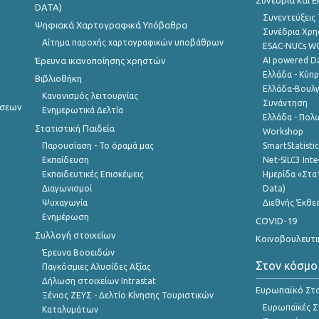
Συνέδρια και 
DATA)
Συνεντεύξεις
Ψηφιακά Χαρτογραφικά Υπόβαθρα
Συνέδρια Χρ
Αίτημα παροχής χαρτογραφικών υποβάθρων
ESAC-NUCs 
Έρευνα ικανοποίησης χρηστών
AI powered Dat
Ελλάδα - Κύπ
Βιβλιοθήκη
Ελλάδα-Βουλγ
Κανονισμός λειτουργίας
Συνάντηση
ήσεων
Ενημερωτικά Δελτία
Ελλάδα - Πολω
Στατιστική Παιδεία
Workshop
Παρουσίαση - Το όραμά μας
SmartStatisti
Εκπαίδευση
Net-SILC3 Int
Εκπαιδευτικές Επισκέψεις
Ημερίδα «Στατ
Διαγωνισμοί
Data)
Ψυχαγωγία
Διεθνής Έκθε
Ενημέρωση
COVID-19
Συλλογή στοιχείων
Κοινοβουλευτι
Έρευνα Βοοειδών
Στον κόσμο
Παγκόσμιες Αλυσίδες Αξίας
Δήλωση στοιχείων Intrastat
Ευρωπαϊκό Στα
Ξένιος ΖΕΥΣ - Δελτίο Κίνησης Τουριστικών
Ευρωπαϊκές Στ
Καταλυμάτων