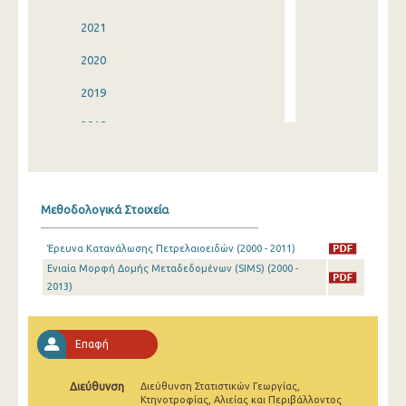
2021
2020
2019
2018
2017
2016
Μεθοδολογικά Στοιχεία
2015
Έρευνα Κατανάλωσης Πετρελαιοειδών (2000 - 2011)
2014
Ενιαία Μορφή Δομής Μεταδεδομένων (SIMS) (2000 -
2013)
2013
2012
Επαφή
2011
2010
Διεύθυνση
Διεύθυνση Στατιστικών Γεωργίας,
Κτηνοτροφίας, Αλιείας και Περιβάλλοντος