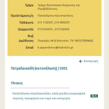
2009
Τμήμα
Τμήμα Στατιστικών Ενέργειας και
Περιβάλλοντος
2008
Προϊστάμενος/η
Παπανδρέου Κωνσταντίνος
2007
Τηλέφωνα
213 1352057, 210 4852057
Γραμματεία
2131352414 , 2131352430
2006
Φαξ
2005
Διεύθυνση
Πειραιώς 46 & Επονιτών, ΤΚ 18510 ΠΕΙΡΑΙΑΣ
2004
Email
k.papandreou@statistics.gr
2003
Επιστροφή
2002
Πετρελαιοειδή (κατανάλωση) / 2002
2001
2000
Πίνακας
Κατανάλωση πετρελαιοειδών, κατά μεγάλη γεωγραφική
περιοχή, περιφέρεια και νομό και κατηγορία