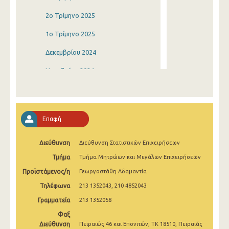
2o Τρίμηνο 2025
1o Τρίμηνο 2025
Δεκεμβρίου 2024
Νοεμβρίου 2024
Οκτωβρίου 2024
Σεπτεμβρίου 2024
Επαφή
Αυγούστου 2024
Διεύθυνση
Διεύθυνση Στατιστικών Επιχειρήσεων
Ιουλίου 2024
Τμήμα
Τμήμα Μητρώων και Μεγάλων Επιχειρήσεων
Ιουνίου 2024
Προϊστάμενος/η
Γεωργοστάθη Αδαμαντία
Μαΐου 2024
Τηλέφωνα
213 1352043, 210 4852043
Απριλίου 2024
Γραμματεία
213 1352058
Φαξ
Μαρτίου 2024
Διεύθυνση
Πειραιώς 46 και Επονιτών, ΤΚ 18510, Πειραιάς