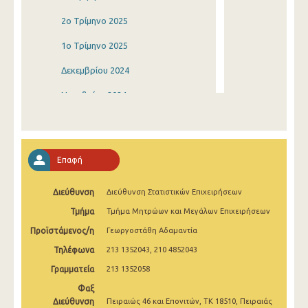
2o Τρίμηνο 2025
1o Τρίμηνο 2025
Δεκεμβρίου 2024
Νοεμβρίου 2024
Οκτωβρίου 2024
Σεπτεμβρίου 2024
Επαφή
Αυγούστου 2024
Διεύθυνση
Διεύθυνση Στατιστικών Επιχειρήσεων
Ιουλίου 2024
Τμήμα
Τμήμα Μητρώων και Μεγάλων Επιχειρήσεων
Ιουνίου 2024
Προϊστάμενος/η
Γεωργοστάθη Αδαμαντία
Μαΐου 2024
Τηλέφωνα
213 1352043, 210 4852043
Απριλίου 2024
Γραμματεία
213 1352058
Φαξ
Μαρτίου 2024
Διεύθυνση
Πειραιώς 46 και Επονιτών, ΤΚ 18510, Πειραιάς