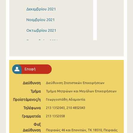
Δεκεμβρίου 2021
Νοεμβρίου 2021
Οκτωβρίου 2021
Σεπτεμβρίου 2021
Αυγούστου 2021
Ιουλίου 2021
Επαφή
Ιουνίου 2021
Διεύθυνση
Διεύθυνση Στατιστικών Επιχειρήσεων
Μαΐου 2021
Τμήμα
Τμήμα Μητρώων και Μεγάλων Επιχειρήσεων
Απριλίου 2021
Προϊστάμενος/η
Γεωργοστάθη Αδαμαντία
Μαρτίου 2021
Τηλέφωνα
213 1352043, 210 4852043
Φεβρουαρίου 2021
Γραμματεία
213 1352058
Φαξ
Ιανουαρίου 2021
Διεύθυνση
Πειραιώς 46 και Επονιτών, ΤΚ 18510, Πειραιάς