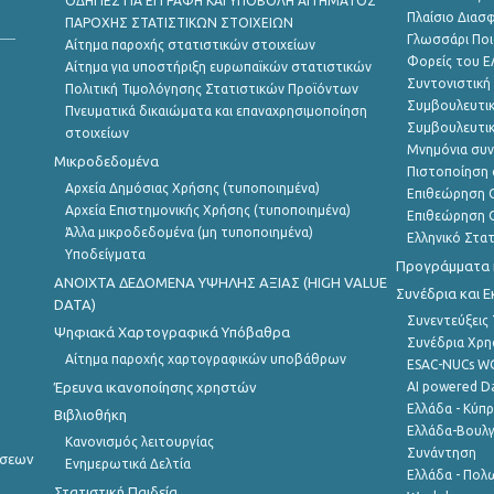
ΟΔΗΓΙΕΣ ΓΙΑ ΕΓΓΡΑΦΗ ΚΑΙ ΥΠΟΒΟΛΗ ΑΙΤΗΜΑΤΟΣ
Πλαίσιο Διασ
ΠΑΡΟΧΗΣ ΣΤΑΤΙΣΤΙΚΩΝ ΣΤΟΙΧΕΙΩΝ
Γλωσσάρι Ποι
Αίτημα παροχής στατιστικών στοιχείων
Φορείς του 
Αίτημα για υποστήριξη ευρωπαϊκών στατιστικών
Συντονιστική
Πολιτική Τιμολόγησης Στατιστικών Προϊόντων
Συμβουλευτικ
Πνευματικά δικαιώματα και επαναχρησιμοποίηση
Συμβουλευτικ
στοιχείων
Μνημόνια συν
Μικροδεδομένα
Πιστοποίηση 
Αρχεία Δημόσιας Χρήσης (τυποποιημένα)
Επιθεώρηση Ο
Αρχεία Επιστημονικής Χρήσης (τυποποιημένα)
Επιθεώρηση Ο
Άλλα μικροδεδομένα (μη τυποποιημένα)
Ελληνικό Στα
Υποδείγματα
Προγράμματα κ
ANOIXTA ΔΕΔΟΜΕΝΑ ΥΨΗΛΗΣ ΑΞΙΑΣ (HIGH VALUE
Συνέδρια και 
DATA)
Συνεντεύξεις
Ψηφιακά Χαρτογραφικά Υπόβαθρα
Συνέδρια Χρ
Αίτημα παροχής χαρτογραφικών υποβάθρων
ESAC-NUCs 
Έρευνα ικανοποίησης χρηστών
AI powered Dat
Ελλάδα - Κύπ
Βιβλιοθήκη
Ελλάδα-Βουλγ
Κανονισμός λειτουργίας
Συνάντηση
ήσεων
Ενημερωτικά Δελτία
Ελλάδα - Πολω
Στατιστική Παιδεία