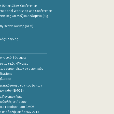
cs4SmartCities Conference
ernational Workshop and Conference
ιστικές και Μαζικά Δεδομένα (Big
ση Θεσσαλονίκης (ΔΕΘ)
κός Έλεγχος
τιστικό Σύστημα
ατιστικές - Πίνακες
των ευρωπαΪκών στατιστικών
lisations
ηλώσεις
εκπαίδευση στον τομέα των
ιστικών (EMOS)
α Πανεπιστήμια
ποβολής αιτήσεων
η πιστοποίηση του EMOS
α υποβολής αιτήσεων 2018