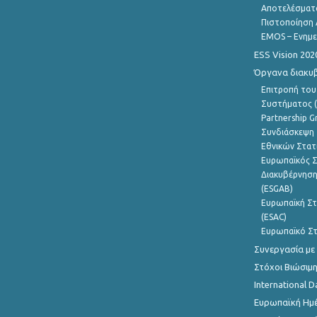
Αποτελέσματ
Πιστοποίηση 
EMOS – Ενημε
ESS Vision 202
Όργανα διακυ
Επιτροπή του
Συστήματος (
Partnership G
Συνδιάσκεψη 
Εθνικών Στατ
Ευρωπαϊκός Σ
Διακυβέρνηση
(ESGAB)
Ευρωπαϊκή Στ
(ESAC)
Ευρωπαϊκό Στ
Συνεργασία με
Στόχοι Βιώσιμ
International D
Ευρωπαϊκή Ημέ