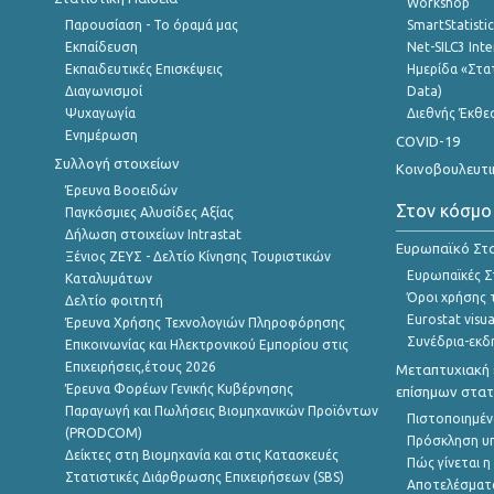
Workshop
Παρουσίαση - Το όραμά μας
SmartStatisti
Εκπαίδευση
Net-SILC3 Int
Εκπαιδευτικές Επισκέψεις
Ημερίδα «Στατ
Διαγωνισμοί
Data)
Ψυχαγωγία
Διεθνής Έκθε
Ενημέρωση
COVID-19
Συλλογή στοιχείων
Κοινοβουλευτι
Έρευνα Βοοειδών
Στον κόσμο
Παγκόσμιες Αλυσίδες Αξίας
Δήλωση στοιχείων Intrastat
Ευρωπαϊκό Στα
Ξένιος ΖΕΥΣ - Δελτίο Κίνησης Τουριστικών
Ευρωπαϊκές Στ
Καταλυμάτων
Όροι χρήσης 
Δελτίο φοιτητή
Eurostat visua
Έρευνα Χρήσης Τεχνολογιών Πληροφόρησης
Συνέδρια-εκδ
Επικοινωνίας και Ηλεκτρονικού Εμπορίου στις
Επιχειρήσεις,έτους 2026
Μεταπτυχιακή 
Έρευνα Φορέων Γενικής Κυβέρνησης
επίσημων στατ
Παραγωγή και Πωλήσεις Βιομηχανικών Προϊόντων
Πιστοποιημέν
(PRODCOM)
Πρόσκληση υ
Δείκτες στη Βιομηχανία και στις Κατασκευές
Πώς γίνεται 
Στατιστικές Διάρθρωσης Επιχειρήσεων (SBS)
Αποτελέσματ