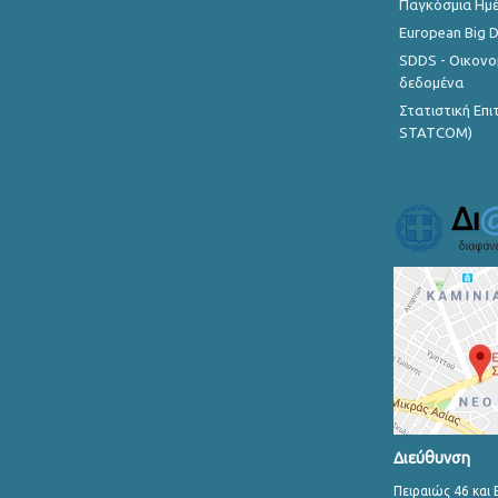
Παγκόσμια Ημέ
European Big 
SDDS - Οικονο
δεδομένα
Στατιστική Επ
STATCOM)
Διεύθυνση
Πειραιώς 46 και 