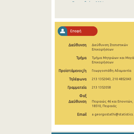
Σεπτεμβρίου 2021
Αυγούστου 2021
Ιουλίου 2021
Επαφή
Ιουνίου 2021
Διεύθυνση
Διεύθυνση Στατιστικών
Μαΐου 2021
Επιχειρήσεων
Απριλίου 2021
Τμήμα
Τμήμα Μητρώων και Μεγ
Επιχειρήσεων
Μαρτίου 2021
Προϊστάμενος/η
Γεωργοστάθη Αδαμαντία
Φεβρουαρίου 2021
Τηλέφωνα
213 1352043, 210 4852043
Γραμματεία
213 1352058
Ιανουαρίου 2021
Φαξ
Δεκεμβρίου 2020
Διεύθυνση
Πειραιώς 46 και Επονιτών,
18510, Πειραιάς
Νοεμβρίου 2020
Email
a.georgostathi@statistics.
Οκτωβρίου 2020
Σεπτεμβρίου 2020