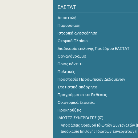
ΕΛΣΤΑΤ
Αυγούστου 2020
Αποστολή
Ιουλίου 2020
Παρουσίαση
Ιουνίου 2020
Ιστορική ανασκόπηση
Θεσμικό Πλαίσιο
Μαΐου 2020
Διαδικασία επιλογής Προέδρου ΕΛΣΤΑΤ
Απριλίου 2020
Οργανόγραμμα
Ποιος κάνει τι
Μαρτίου 2020
Πολιτικές
2020
Προστασία Προσωπικών Δεδομένων
Στατιστικό απόρρητο
Προγράμματα και Εκθέσεις
Οικονομικά Στοιχεία
Προκηρύξεις
ΙΔΙΩΤΕΣ ΣΥΝΕΡΓΑΤΕΣ (ΙΣ)
Αποφάσεις Ορισμού Ιδιωτών Συνεργατών (Ι
Διαδικασία Επιλογής Ιδιωτών Συνεργατών (Ι