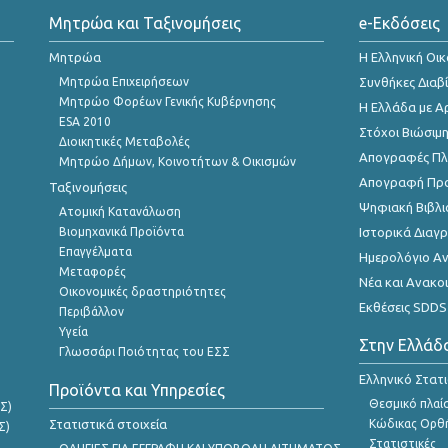
Μητρώα και Ταξινομήσεις
e-Εκδόσεις
Μητρώα
Η Ελληνική Οι
Μητρώα Επιχειρήσεων
Συνθήκες Διαβ
Μητρώο Φορέων Γενικής Κυβέρνησης
Η Ελλάδα με Α
ESA 2010
Στόχοι Βιώσιμ
Διοικητικές Μεταβολές
Απογραφές Πλη
Μητρώο Δήμων, Κοινοτήτων & Οικισμών
Απογραφή Πρ
Ταξινομήσεις
Ψηφιακή Βιβλι
Ατομική Κατανάλωση
Βιομηχανικά Προϊόντα
Ιστορικά Δια
Επαγγέλματα
Ημερολόγιο Α
Μεταφορές
Νέα και Ανακο
Οικονομικές δραστηριότητες
Εκθέσεις SDDS
Περιβάλλον
Υγεία
Στην Ελλάδ
Γλωσσάρι Ποιότητας του ΕΣΣ
Ελληνικό Στατ
Προϊόντα και Υπηρεσίες
Θεσμικό πλαί
Σ)
Στατιστικά στοιχεία
Κώδικας Ορθή
Σ)
Στατιστικές