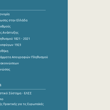
κονομία
ίωσης στην Ελλάδα
ριθμούς
ης Ανάπτυξης
θυσμού 1821 - 2021
οσφύγων 1923
οθήκη
γράμματα Απογραφών Πληθυσμού
νακοινώσεων
ινώσεις
α
ιστικό Σύστημα - ΕΛΣΣ
σιο
ς Πρακτικής για τις Ευρωπαϊκές