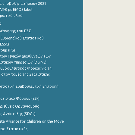
α υποβολής αιτήσεων 2021
ΑΠΘ με EMOS label
ρωτικό υλικό
0
βέρνησης του ΕΣΣ
 Ευρωπαϊκού Στατιστικού
ESSC)
roup (PG)
των Γενικών Διευθυντών των
ιστικών Υπηρεσιών (DGINS)
υμβουλευτικός Φορέας για τη
 στον τομέα της Στατιστικής
ατιστική Συμβουλευτική Επιτροπή
ατιστικό Φόρουμ (ESF)
 Διεθνείς Οργανισμούς
ης Ανάπτυξης (SDGs)
ata Alliance for Children on the Move
ρα Στατιστικής